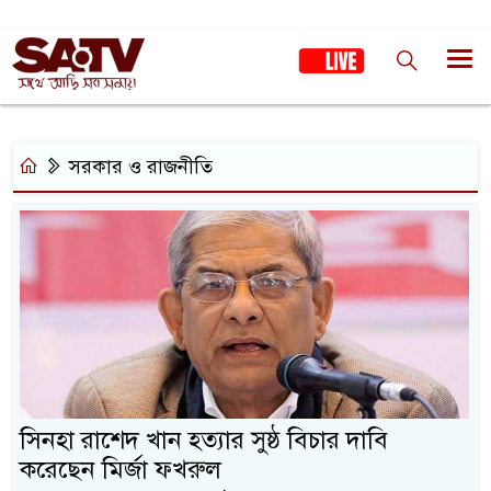
সরকার ও রাজনীতি
সিনহা রাশেদ খান হত্যার সুষ্ঠ বিচার দাবি
করেছেন মির্জা ফখরুল