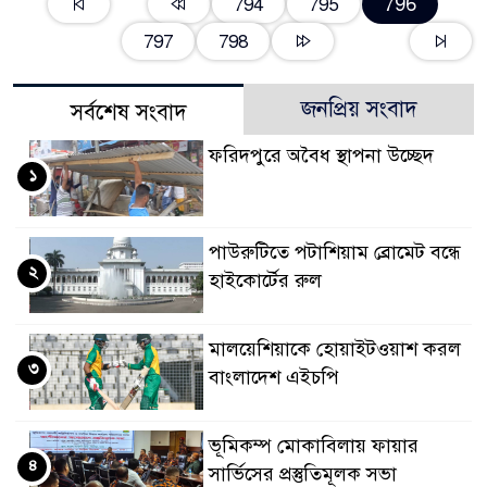
796
794
795
797
798
জনপ্রিয় সংবাদ
সর্বশেষ সংবাদ
ফরিদপুরে অবৈধ স্থাপনা উচ্ছেদ
১
পাউরুটিতে পটাশিয়াম ব্রোমেট বন্ধে
২
হাইকোর্টের রুল
মালয়েশিয়াকে হোয়াইটওয়াশ করল
৩
বাংলাদেশ এইচপি
ভূমিকম্প মোকাবিলায় ফায়ার
৪
সার্ভিসের প্রস্তুতিমূলক সভা