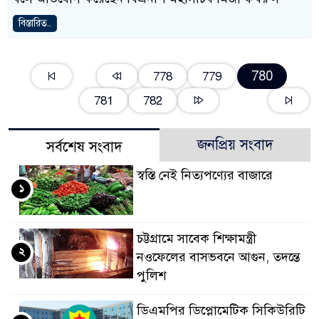
বিস্তারিত..
780
778
779
781
782
জনপ্রিয় সংবাদ
সর্বশেষ সংবাদ
স্বস্তি নেই নিত্যপণ্যের বাজারে
১
চট্টগ্রামে সাবেক শিক্ষামন্ত্রী
২
নওফেলের বাসভবনে আগুন, তদন্তে
পুলিশ
ডিএমপির ডিপ্লোমেটিক সিকিউরিটি