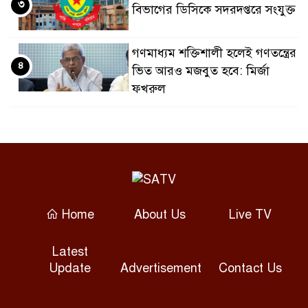
৩
বিভাগের ডিসিকে সদরদপ্তরে সংযুক্ত
গণমাধ্যম শক্তিশালী হলেই গণতন্ত্রের
৪
ভিত আরও মজবুত হবে: মির্জা
ফখরুল
ঢাকা-চট্টগ্রাম মহাসড়কে ১৫
৫
কিলোমিটার যানজট, চরম দুর্ভোগে
হাজারো যাত্রী
হাসপাতালে ভর্তি মিঠুন চক্রবর্তী, কী
৬
হয়েছে অভিনেতার?
Home
About Us
Live TV
Latest
ফটো সাংবাদিককে হত্যার হুমকির
৭
Update
Advertisement
Contact Us
অভিযোগ, কেরানীগঞ্জ থানায় জিডি