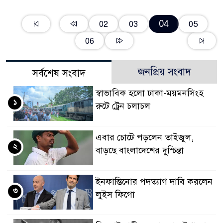
04
02
03
05
06
জনপ্রিয় সংবাদ
সর্বশেষ সংবাদ
স্বাভাবিক হলো ঢাকা-ময়মনসিংহ
১
রুটে ট্রেন চলাচল
এবার চোটে পড়লেন তাইজুল,
২
বাড়ছে বাংলাদেশের দুশ্চিন্তা
ইনফান্তিনোর পদত্যাগ দাবি করলেন
৩
লুইস ফিগো