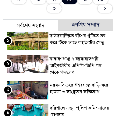
জনপ্রিয় সংবাদ
সর্বশেষ সংবাদ
দাউদকান্দিতে বাঁশের খুঁটিতে ভর
১
করে টিকে আছে কংক্রিটের সেতু
নারায়ণগঞ্জে ৭ জামায়াতপন্থী
২
আইনজীবীর এপিপি-জিপি পদ
থেকে পদত্যাগ
ময়মনসিংহের ঈশ্বরগঞ্জে বাড়ি-ঘরে
৩
হামলা ও ভাংচুরের অভিযোগ
বরিশালে নতুন পুলিশ কমিশনারের
৪
যোগদান