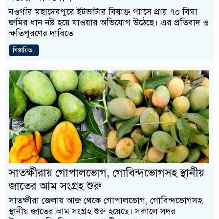
নওগাঁর মহাদেবপুরে ইটভাটার বিষাক্ত গ্যাসে প্রায় ৭০ বিঘা
জমির ধান নষ্ট হয়ে যাওয়ার অভিযোগ উঠেছে। এর প্রতিবাদ ও
ক্ষতিপূরণের দাবিতে
বিস্তারিত..
সাতক্ষীরায় গোপালভোগ, গোবিন্দভোগসহ স্থানীয়
জাতের আম সংগ্রহ শুরু
সাতক্ষীরা জেলায় আজ থেকে গোপালভোগ, গোবিন্দভোগসহ
স্থানীয় জাতের আম সংগ্রহ শুরু হয়েছে। সকালে সদর