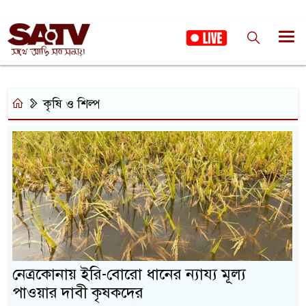
কৃষি ও শিল্প
নেত্রকোনায় ইরি-বোরো ধানের ন্যায্য মূল্য
পাওয়ার দাবী কৃষকদের