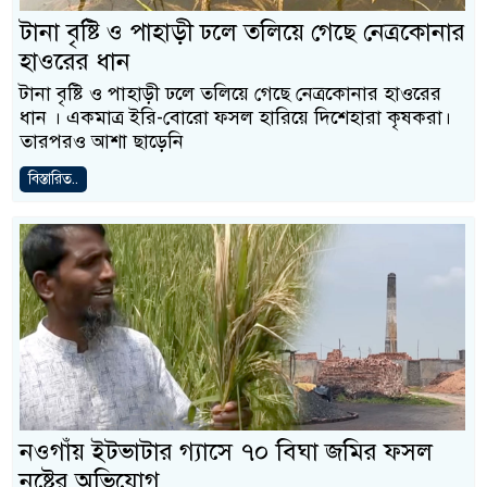
টানা বৃষ্টি ও পাহাড়ী ঢলে তলিয়ে গেছে নেত্রকোনার
হাওরের ধান
টানা বৃষ্টি ও পাহাড়ী ঢলে তলিয়ে গেছে নেত্রকোনার হাওরের
ধান । একমাত্র ইরি-বোরো ফসল হারিয়ে দিশেহারা কৃষকরা।
তারপরও আশা ছাড়েনি
বিস্তারিত..
নওগাঁয় ইটভাটার গ্যাসে ৭০ বিঘা জমির ফসল
নষ্টের অভিযোগ