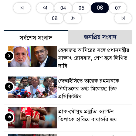
06
04
05
07
08
জনপ্রিয় সংবাদ
সর্বশেষ সংবাদ
হেফাজত আমিরের সঙ্গে প্রধানমন্ত্রীর
১
সাক্ষাৎ রোববার, পেশ হবে লিখিত
দাবি
জেআইসিতে তারেক রহমানকে
২
নির্যাতনের তথ্য মিলেছে: চিফ
প্রসিকিউটর
প্রাক-মৌসুম প্রস্তুতি: অ্যাস্টন
৩
ভিলাকে হারিয়ে বায়ার্নের জয়