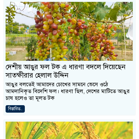
দেশীয় আঙুর ফল টক এ ধারণা বদলে দিয়েছেন
সাতক্ষীরার হেলাল উদ্দিন
আঙুর বলতেই আমাদের চোখের সামনে ভেসে ওঠে
আমদানিকৃত বিদেশি ফল। ধারণা ছিল, দেশের মাটিতে আঙুর
চাষ হলেও তা মূলত টক
বিস্তারিত..