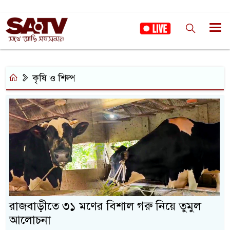
কৃষি ও শিল্প
রাজবাড়ীতে ৩১ মণের বিশাল গরু নিয়ে তুমুল
আলোচনা