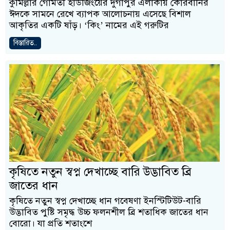
কুমিল্লার গোমতী হাউজিংয়ের দুর্গাপুর এলাকায় কোরবানির
ঈদকে সামনে রেখে ব্যাপক আলোচনায় এসেছে বিশাল
আকৃতির একটি ষাঁড়। ‘কিং’ নামের এই গরুটির
বিস্তারিত..
কৃষিতে নতুন স্বপ্ন দেখাচ্ছে বারি উদ্ভাবিত ব্রি
জাতের ধান
কৃষিতে নতুন স্বপ্ন দেখাচ্ছে ধান গবেষণা ইনস্টিটিউট-বারি
উদ্ভাবিত পুষ্টি সমৃদ্ধ উচ্চ ফলনশীল ব্রি শতাধিক জাতের ধান
বোরো। যা প্রতি শতাংশে