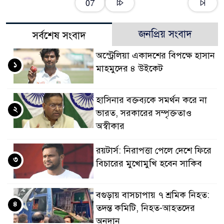
07
জনপ্রিয় সংবাদ
সর্বশেষ সংবাদ
অস্ট্রেলিয়া একাদশের বিপক্ষে হাসান
১
মাহমুদের ৪ উইকেট
হাসিনার বক্তব্যকে সমর্থন করে না
২
ভারত, সরকারের সম্পৃক্ততাও
অস্বীকার
রয়টার্স: নিরাপত্তা পেলে দেশে ফিরে
৩
বিচারের মুখোমুখি হবেন সাকিব
বগুড়ায় বাসচাপায় ৭ শ্রমিক নিহত:
৪
তদন্ত কমিটি, নিহত-আহতদের
অনুদান