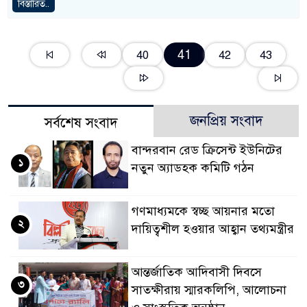
বিস্তারিত..
41
40
42
43
জনপ্রিয় সংবাদ
সর্বশেষ সংবাদ
বান্দরবান রেড ক্রিসেন্ট ইউনিটের
১
নতুন অ্যাডহক কমিটি গঠন
গণমাধ্যমকে স্বচ্ছ আয়নার মতো
২
দায়িত্বশীল হওয়ার আহ্বান তথ্যমন্ত্রীর
আন্তর্জাতিক আদিবাসী দিবসে
৩
সাতক্ষীরায় স্মারকলিপি, আলোচনা