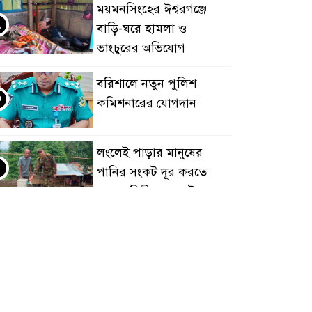
ময়মনসিংহের ঈশ্বরগঞ্জে
২
বাড়ি-ঘরে হামলা ও
ভাংচুরের অভিযোগ
বরিশালে নতুন পুলিশ
৩
কমিশনারের যোগদান
লংলেই পাড়ার মানুষের
৪
পানির সংকট দূর করতে
সেনাবাহিনীর নতুন উদ্যোগ
ঝালকাঠি সদর পৌরসভার
৫
সমস্যা ও সম্ভাবনা বিষয়ক
নাগরিক সংলাপ অনুষ্ঠিত
মোবাইল নয়, হাতে খুন্তি-