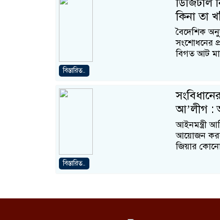
ডিজিটাল ন
কিনা তা খত
বৈদেশিক অনু
সংশোধনের প্র
বিগত আট মা
বিস্তারিত..
সংবিধানের
আ’লীগ : আ
আইনমন্ত্রী আ
আয়োজন করবে
জিয়ার কোন
বিস্তারিত..