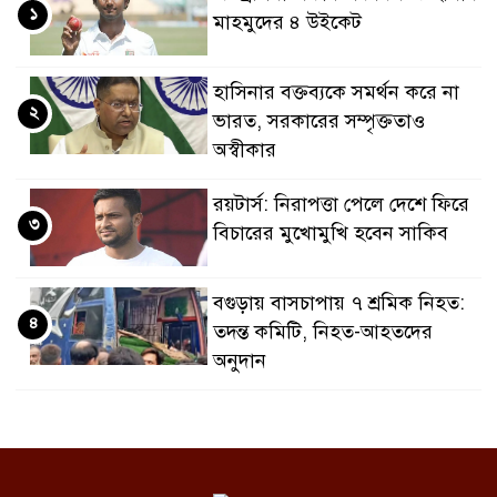
১
মাহমুদের ৪ উইকেট
হাসিনার বক্তব্যকে সমর্থন করে না
২
ভারত, সরকারের সম্পৃক্ততাও
অস্বীকার
রয়টার্স: নিরাপত্তা পেলে দেশে ফিরে
৩
বিচারের মুখোমুখি হবেন সাকিব
বগুড়ায় বাসচাপায় ৭ শ্রমিক নিহত:
৪
তদন্ত কমিটি, নিহত-আহতদের
অনুদান
জুলাইয়ের চেতনা বাস্তবায়নে
৫
সরকারের গড়িমসির অভিযোগ
নাহিদ ইসলামের