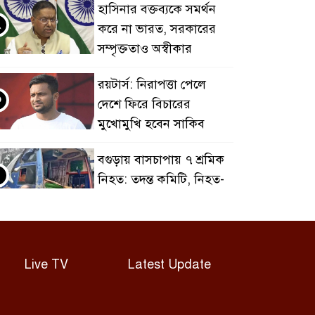
হাসিনার বক্তব্যকে সমর্থন
২
করে না ভারত, সরকারের
সম্পৃক্ততাও অস্বীকার
রয়টার্স: নিরাপত্তা পেলে
৩
দেশে ফিরে বিচারের
মুখোমুখি হবেন সাকিব
বগুড়ায় বাসচাপায় ৭ শ্রমিক
৪
নিহত: তদন্ত কমিটি, নিহত-
আহতদের অনুদান
জুলাইয়ের চেতনা বাস্তবায়নে
৫
সরকারের গড়িমসির
Live TV
Latest Update
অভিযোগ নাহিদ ইসলামের
এবার ওটিটি প্ল্যাটফর্ম