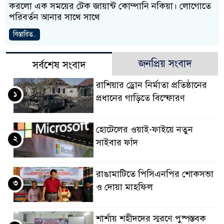
করলো এক সময়ের টেক জায়ান্ট কোম্পানি নকিয়া। লোগোতে
পরিবর্তন আনার সাথে সাথে
বিস্তারিত..
জনপ্রিয় সংবাদ
সর্বশেষ সংবাদ
রাশিয়ার ড্রোন নির্মাতা প্রতিষ্ঠানের
১
প্রধানের গাড়িতে বিস্ফোরণ
হোটেলের ওয়াই-ফাইয়ে নতুন
২
সাইবার ফাঁদ
রাঙামাটিতে পিসিএনপির শোকসভা
৩
ও দোয়া মাহফিল
শার্শায় শহীদদের স্মরণে পুষ্পস্তবক