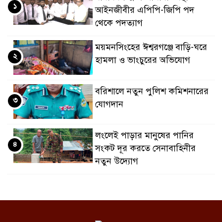
১
আইনজীবীর এপিপি-জিপি পদ
থেকে পদত্যাগ
ময়মনসিংহের ঈশ্বরগঞ্জে বাড়ি-ঘরে
২
হামলা ও ভাংচুরের অভিযোগ
বরিশালে নতুন পুলিশ কমিশনারের
৩
যোগদান
লংলেই পাড়ার মানুষের পানির
৪
সংকট দূর করতে সেনাবাহিনীর
নতুন উদ্যোগ
ঝালকাঠি সদর পৌরসভার সমস্যা ও
৫
সম্ভাবনা বিষয়ক নাগরিক সংলাপ
অনুষ্ঠিত