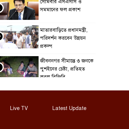
সোমবার এসএসসি ও
২
সমমানের ফল প্রকাশ
মাতারবাড়িতে প্রধানমন্ত্রী,
৩
পরিদর্শন করবেন উন্নয়ন
প্রকল্প
জীবননগর সীমান্তে ৩ জনকে
৪
পুশইনের চেষ্টা, প্রতিহত
করল বিজিবি
চাঁদপুরে নারীর পেট থেকে
৫
সাড়ে ৬ কেজির টিউমার
অপসারণ
Live TV
Latest Update
বগুড়ায় দুই ট্রাকের সংঘর্ষে
৬