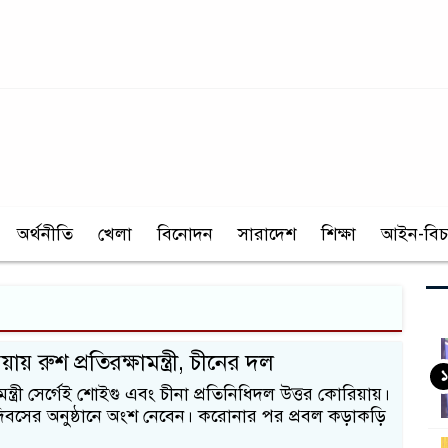
অর্থনীতি
খেলা
বিনোদন
সারাদেশ
শিক্ষা
আইন-বিচ
ায় রুশ প্রতিরক্ষামন্ত্রী, চীনের দল
১
ামন্ত্রী সের্গেই শোইগু এবং চীনা প্রতিনিধিদল উত্তর কোরিয়ায়।
িবসের অনুষ্ঠানে অংশ নেবেন। করোনার পর প্রবল কড়াকড়ি