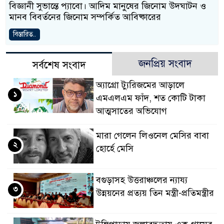
বিজ্ঞানী সুভান্তে প্যাবো। আদিম মানুষের জিনোম উদঘাটন ও
মানব বিবর্তনের জিনোম সম্পর্কিত আবিষ্কারের
বিস্তারিত..
জনপ্রিয় সংবাদ
সর্বশেষ সংবাদ
অ্যাগ্রো ট্যুরিজমের আড়ালে
১
এমএলএম ফাঁদ, শত কোটি টাকা
আত্মসাতের অভিযোগ
মারা গেলেন লিওনেল মেসির বাবা
২
হোর্হে মেসি
বগুড়াসহ উত্তরাঞ্চলের ন্যায্য
৩
উন্নয়নের প্রত্যয় তিন মন্ত্রী-প্রতিমন্ত্রীর