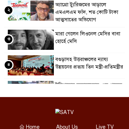
অ্যাগ্রো ট্যুরিজমের আড়ালে
২
এমএলএম ফাঁদ, শত কোটি টাকা
আত্মসাতের অভিযোগ
মারা গেলেন লিওনেল মেসির বাবা
৩
হোর্হে মেসি
বগুড়াসহ উত্তরাঞ্চলের ন্যায্য
৪
উন্নয়নের প্রত্যয় তিন মন্ত্রী-প্রতিমন্ত্রীর
টুঙ্গিপাড়ায় জলাবদ্ধতায় এক গ্রামের
৫
শতাধিক পরিবার পানিবন্দী
৮ ডিসেম্বর শুরু জুনিয়র বৃত্তি
৬
পরীক্ষা, বদলেছে সূচি
Home
About Us
Live TV