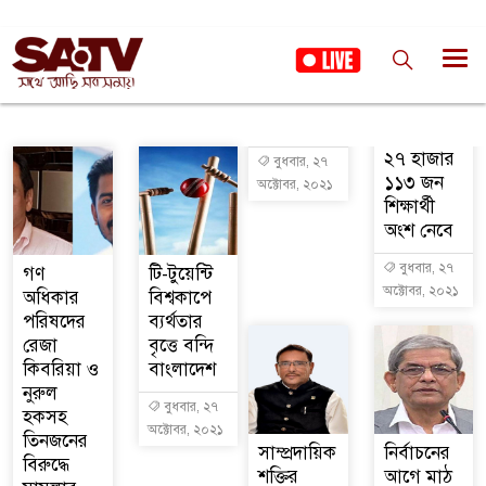
২৭ হাজার
বুধবার, ২৭
১১৩ জন
অক্টোবর, ২০২১
শিক্ষার্থী
অংশ নেবে
বুধবার, ২৭
গণ
টি-টুয়েন্টি
অক্টোবর, ২০২১
অধিকার
বিশ্বকাপে
পরিষদের
ব্যর্থতার
রেজা
বৃত্তে বন্দি
কিবরিয়া ও
বাংলাদেশ
নুরুল
বুধবার, ২৭
হকসহ
অক্টোবর, ২০২১
তিনজনের
সাম্প্রদায়িক
নির্বাচনের
বিরুদ্ধে
শক্তির
আগে মাঠ