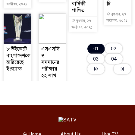
বার্ষিকী
চি
অক্টোবর, ২০২১
পালিত
বুধবার, ২৭
অক্টোবর, ২০২১
বুধবার, ২৭
অক্টোবর, ২০২১
02
৮ উইকেটে
এসএসসি
01
বাংলাদেশকে
ও
03
04
হারিয়েছে
সমমানের
ইংল্যান্ড
পরীক্ষায়
২২ লাখ
Home
About Us
Live TV