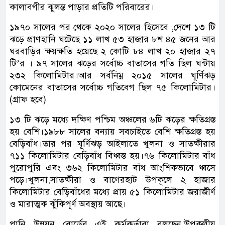
কালাবগীর ঝুলন্ত পাড়ার প্রতিটি পরিবারের।
১৯৭০ সালের পর থেকে ২০২০ সালের হিসেবে ,দেশে ১৩ টি
ঝড়ে প্রাণহানি ঘটেছে ১১ লাখ ৫৩ হাজার ৮শ ৪৫ জনের আর
ঘরবাড়ির ক্ষয়ক্ষতি হয়েছে ২ কোটি ৮৪ লাখ ২০ হাজার ২৭
টি’র । ৯৭ সালের ঝড়ের সর্বোচ্চ বাতাসের গতি ছিল ঘন্টায়
২৩২ কিলোমিটার।আর সর্বনিম্ন ২০১৫ সালের ঘূর্ণিঝড়
কোমেনের বাতাসের সর্বোচ্চ গতিবেগ ছিল ৭৫ কিলোমিটার।
(গ্রাফ হবে)
১৩ টি ঝড়ে মধ্যে দক্ষিণ পশ্চিম অঞ্চলের ৬টি ঝড়ের ক্ষতিগ্রস্ত
হয় বেশি।১৯৮৮ সালের বন্যায় সবচাইতে বেশি ক্ষতিগ্রস্ত হয়
বেড়িবাঁধ।তার পর ঘূর্ণিঝড় আইলাতে খুলনা ও সাতক্ষীরার
৭১১ কিলোমিটার বেড়িবাঁধ বিধ্বস্ত হয়।৭৬ কিলোমিটার বাঁধ
পুরোপুরি এবং ৩৬২ কিলোমিটার বাঁধ আংশিকভাবে ধ্বসে
পড়ে।খুলনা,সাতক্ষীরা ও বাগেরহাট উপকূলে ২ হাজার
কিলোমিটার বেড়িবাঁধের মধ্যে প্রায় ৫১ কিলোমিটার জরাজীর্ণ
ও মারাত্মক ঝুঁকিপূর্ণ অবস্থায় আছে।
পানি উন্নয়ন বোর্ডের এই কর্মকর্তারা বলছেন,উপকূলীয়