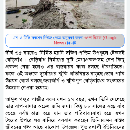
এস. এ টিভি সর্বশেষ নিউজ পেতে অনুসরণ করুন
গুগল নিউজ (Google
News)
ফিডটি
দীর্ঘ ৩৫ বছরেও নির্মিত হয়নি দক্ষিণ-পশ্চিম উপকূলে টেকসই
বেড়িবাঁধ । বেড়িবাঁধ নির্মাণের দুটি মেগাপ্রকল্পসহ বেশ কিছু
প্রকল্প নেয়া হলেও এর বাস্তবায়ন কাজ চলছে ধীরগতিতে।
ফলে ওই অঞ্চলে দুর্যোগের ঝুঁকি প্রতিনিয়ত বাড়ছে।তবে পানি
উন্নয়ন বোর্ড বলছে,জরাজীর্ণ ও ঝুঁকিপূণ বেড়িবাঁধের সংস্কারের
উদ্যোগ নেওয়া হয়েছে।
আব্দুল গফুর গাজীর বয়স যখন ১৭ বছর, তখন তিনি দেখেছে
তার বাপ-দাদার অঢেল জমি জমা। কিন্তু ৮৮ সালের ঝড়ে বাঁধ
ভেঙে সর্বস্ব হারা হয়ে যান তার পরিবার।বাধ্য হয়ে এখন
টংয়ের উপরে ঘর বানিয়ে বসবাস করছেন তিনি।এমন বাস্তব
জীবনের গল্প আছে দাকোপ উপজেলা সুতারখালী ইউনিয়নের