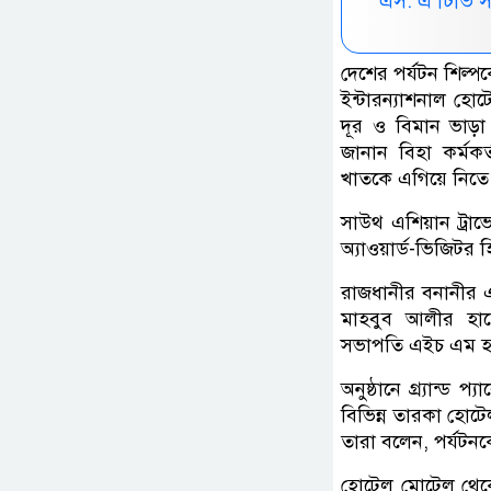
এস. এ টিভি 
দেশের পর্যটন শিল্প
ইন্টারন্যাশনাল হে
দূর ও বিমান ভাড়া
জানান বিহা কর্মকর্
খাতকে এগিয়ে নিতে 
সাউথ এশিয়ান ট্রাভ
অ্যাওয়ার্ড-ভিজিটর হ
রাজধানীর বনানীর এক
মাহবুব আলীর হাতে
সভাপতি এইচ এম হ
অনুষ্ঠানে গ্র্যান্
বিভিন্ন তারকা হোট
তারা বলেন, পর্যটনক
হোটেল মোটেল থেকে 