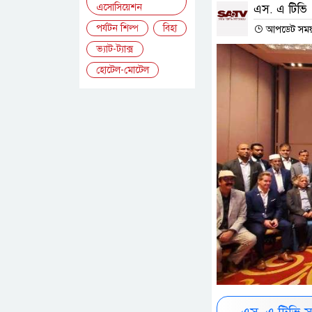
এসোসিয়েশন
এস. এ টিভি
পর্যটন শিল্প
বিহা
আপডেট সময় :
ভ্যাট-ট্যাক্স
হোটেল-মোটেল