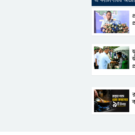
এ ক্যাটাগরির আর
প
প
জ
জ
প
র