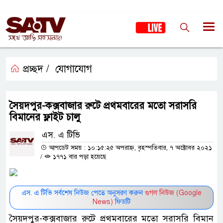
প্রচ্ছদ /
যোগাযোগ
সৈয়দপুর-কক্সবাজার রুটে প্রথমবারের মতো সরাসরি
বিমানের ফ্লাইট চালু
এস. এ টিভি
আপডেট সময় : ১০:১৫:২৫ অপরাহ্ন, বৃহস্পতিবার, ৭ অক্টোবর ২০২১
/
১৭৭১ বার পড়া হয়েছে
এস. এ টিভি সর্বশেষ নিউজ পেতে অনুসরণ করুন
গুগল নিউজ (Google
News)
ফিডটি
সৈয়দপুর-কক্সবাজার রুটে প্রথমবারের মতো সরাসরি বিমান