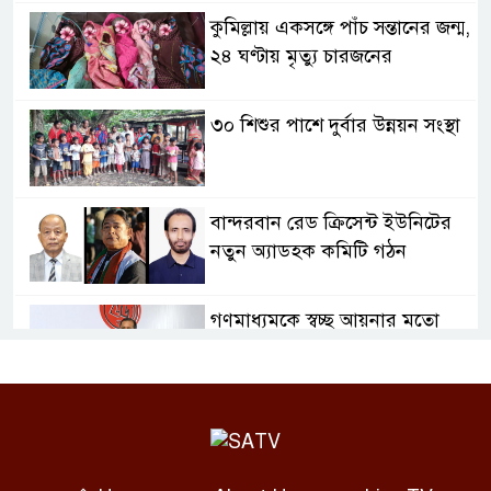
কুমিল্লায় একসঙ্গে পাঁচ সন্তানের জন্ম,
২৪ ঘণ্টায় মৃত্যু চারজনের
৩০ শিশুর পাশে দুর্বার উন্নয়ন সংস্থা
বান্দরবান রেড ক্রিসেন্ট ইউনিটের
নতুন অ্যাডহক কমিটি গঠন
গণমাধ্যমকে স্বচ্ছ আয়নার মতো
দায়িত্বশীল হওয়ার আহ্বান তথ্যমন্ত্রীর
আন্তর্জাতিক আদিবাসী দিবসে
সাতক্ষীরায় স্মারকলিপি, আলোচনা
ও সাংস্কৃতিক অনুষ্ঠান