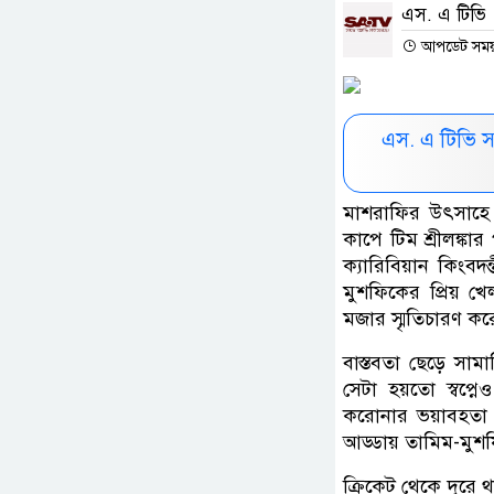
এস. এ টিভি
আপডেট সময় :
এস. এ টিভি 
মাশরাফির উৎসাহে 
কাপে টিম শ্রীলঙ্ক
ক্যারিবিয়ান কিংবদন
মুশফিকের প্রিয় খে
মজার স্মৃতিচারণ ক
বাস্তবতা ছেড়ে সাম
সেটা হয়তো স্বপ্ন
করোনার ভয়াবহতা দ
আড্ডায় তামিম-মুশ
ক্রিকেট থেকে দূরে