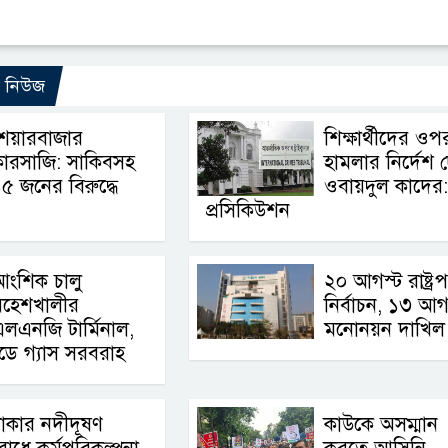
ো নিউজ
শেয়ারবাজার
শিক্ষার্থীদের ওপ
ারসাজি: সাকিবসহ
হামলার নির্দেশ 
৫ জনের বিরুদ্ধে
ওবায়দুল কাদের:
প্রসিকিউশন
আংশিক চালু
২০ আগস্ট রাষ্ট্র
মহেশখালীর
নির্বাচন, ১৩ আগ
লএনজি টার্মিনাল,
মনোনয়ন দাখিল
িডে গ্যাস সরবরাহ
াকার নদীদূষণ
কাউকে অসম্মান