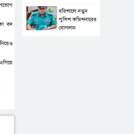
উপভোগ
বরিশালে নতুন
পুলিশ কমিশনারের
লকা বদ
যোগদান
নিয়েও
লংলেই পাড়ার
মানুষের পানির
সংকট দূর করতে
এগিয়ে
সেনাবাহিনীর নতুন উদ্যোগ
ঝালকাঠি সদর
পৌরসভার সমস্যা
ও সম্ভাবনা বিষয়ক
নাগরিক সংলাপ অনুষ্ঠিত
মোবাইল নয়, হাতে