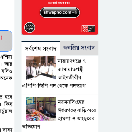
)
জনপ্রিয় সংবাদ
সর্বশেষ সংবাদ
 এশিয়া
নারায়ণগঞ্জে ৭
রা। আর
জামায়াতপন্থী
। যদিও
আইনজীবীর
ো অনেক
এপিপি-জিপি পদ থেকে পদত্যাগ
তে হবে
ময়মনসিংহের
কিন্তু
ঈশ্বরগঞ্জে বাড়ি-ঘরে
্চুয়াল
হামলা ও ভাংচুরের
অভিযোগ
 বাক্য