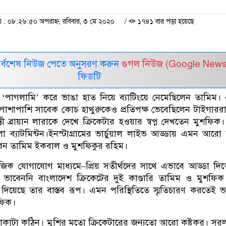
 ০৮:২৬:৫০ অপরাহ্ন, রবিবার, ৩ মে ২০২০
/
১৭৪১ বার পড়া হয়েছে
সর্বশেষ নিউজ পেতে অনুসরণ করুন
গুগল নিউজ (Google News
ফিডটি
‘পাগলামি’ করে ভাঙা হাত নিয়ে ব্যাটিংয়ে নেমেছিলেন তামিম।
ার পাশাপাশি সাবেক কোচ হাথুরুকেও প্রতিপক্ষ ভেবেছিলেন টাইগার
্তী ব্রায়ান লারাকে দেখে ক্রিকেটার হওয়ার স্বপ্ন দেখতেন মুশফিক
লা ব্যাটমিন্টন।ইনস্টাগ্রামের ভার্চুয়াল লাইভ আড্ডায় এমন আর
রেন তামিম ইকবাল ও মুশফিকুর রহিম।
াজিক যোগাযোগ মাধ্যমে–প্রিয় সতীর্থদের সাথে এভাবে আড্ডা দি
েও ভাবেননি বাংলাদেশ ক্রিকেটের দুই কাণ্ডারি তামিম ও মুশফিক। 
িয়েছে তার বাস্তব রূপ। এমন পরিস্থিতিতে স্মৃতিচারণ করতেই ভার
ফিক।
 থাকাটা কঠিন। মুশির মতো ক্রিকেটারের জন্যতো আরো কষ্টকর। সরল