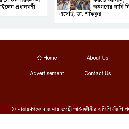
োধে কর্মপরিকল্পনা
করতে আসিনি,
াইলেন প্রধানমন্ত্রী
জনগণের দাবি ন
এসেছি: ডা. শফিকুর
Home
About Us
Advertisement
Contact Us
নারায়ণগঞ্জে ৭ জামায়াতপন্থী আইনজীবীর এপিপি-জিপি পদ থে