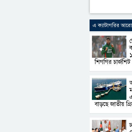
এ ক্যাটাগরির আর
ক
১
শিগগির চার্জশিট
এ
বাড়ছে জাতীয় গ্র
ঢ