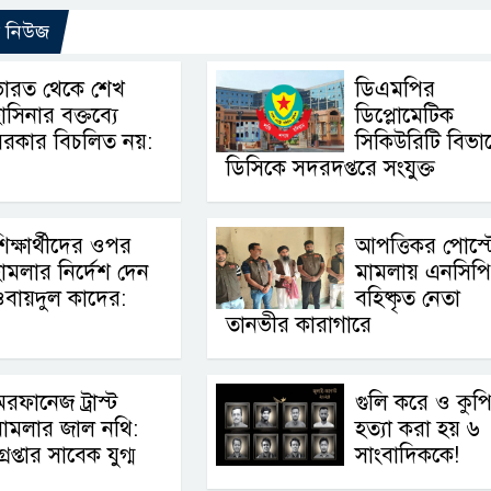
ো নিউজ
ভারত থেকে শেখ
ডিএমপির
াসিনার বক্তব্যে
ডিপ্লোমেটিক
সরকার বিচলিত নয়:
সিকিউরিটি বিভা
ডিসিকে সদরদপ্তরে সংযুক্ত
িক্ষার্থীদের ওপর
আপত্তিকর পোস্ট
ামলার নির্দেশ দেন
মামলায় এনসিপ
বায়দুল কাদের:
বহিষ্কৃত নেতা
তানভীর কারাগারে
রফানেজ ট্রাস্ট
গুলি করে ও কুপ
ামলার জাল নথি:
হত্যা করা হয় ৬
্রেপ্তার সাবেক যুগ্ম
সাংবাদিককে!