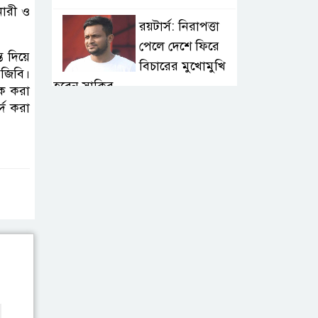
নারী ও
রয়টার্স: নিরাপত্তা
পেলে দেশে ফিরে
ত দিয়ে
বিচারের মুখোমুখি
িজিবি।
হবেন সাকিব
টক করা
্দ করা
বগুড়ায় বাসচাপায় ৭
শ্রমিক নিহত: তদন্ত
কমিটি, নিহত-
আহতদের অনুদান
জুলাইয়ের চেতনা
বাস্তবায়নে সরকারের
গড়িমসির অভিযোগ
নাহিদ ইসলামের