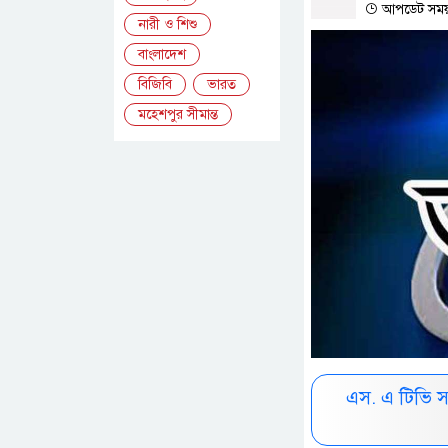
আপডেট সময় :
নারী ও শিশু
বাংলাদেশ
বিজিবি
ভারত
মহেশপুর সীমান্ত
এস. এ টিভি 