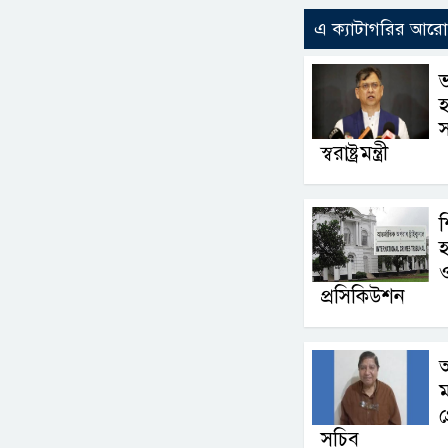
এ ক্যাটাগরির আর
হ
স্বরাষ্ট্রমন্ত্রী
শ
হ
ও
প্রসিকিউশন
অ
ম
গ
সচিব