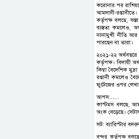
করোনার পর রাশিয়া-ই
আমদানী-রপ্তানীতে।
কর্তৃপক্ষ বলছে, সস
ব্যস্ততা কমলেও, অ
নানামুখী নীতি আর 
পারছেন না তারা।
২০২১-২২ অর্থবছরে ৩
কর্তৃপক্ষ। বিদায়ী 
কিম্বা বৈদেশিক মুদ
রপ্তানী কমলেও বৈদ
ফুটেজের ওপর লেখা
আপস:…..
কাস্টমস বলছে, আমদ
অংক বেড়েছে। সেটা
সট: ব্যারিস্টার বদরু
বন্দর কর্তৃপক্ষ ব