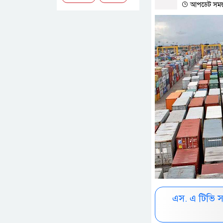
আপডেট সময় 
এস. এ টিভি 