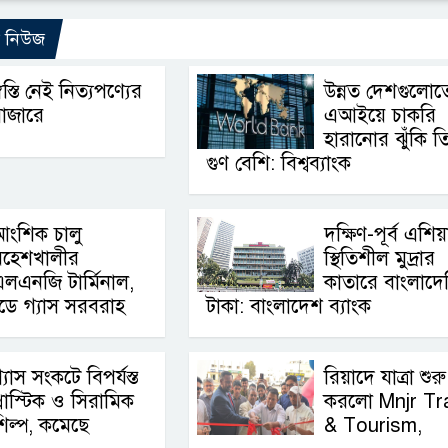
ো নিউজ
্বস্তি নেই নিত্যপণ্যের
উন্নত দেশগুলোত
াজারে
এআইয়ে চাকরি
হারানোর ঝুঁকি ত
গুণ বেশি: বিশ্বব্যাংক
আংশিক চালু
দক্ষিণ-পূর্ব এশিয়
মহেশখালীর
স্থিতিশীল মুদ্রার
লএনজি টার্মিনাল,
কাতারে বাংলাদে
িডে গ্যাস সরবরাহ
টাকা: বাংলাদেশ ব্যাংক
্যাস সংকটে বিপর্যস্ত
রিয়াদে যাত্রা শুরু
্লাস্টিক ও সিরামিক
করলো Mnjr Tr
িল্প, কমেছে
& Tourism,