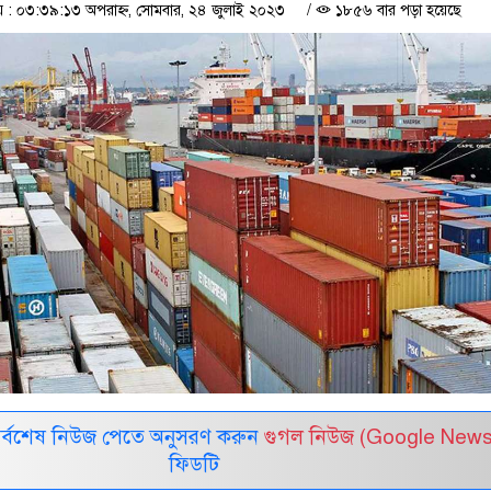
: ০৩:৩৯:১৩ অপরাহ্ন, সোমবার, ২৪ জুলাই ২০২৩
/
১৮৫৬ বার পড়া হয়েছে
সর্বশেষ নিউজ পেতে অনুসরণ করুন
গুগল নিউজ (Google News
ফিডটি