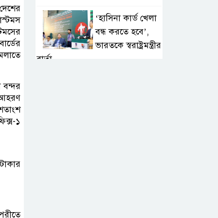
 দেশের
‘হাসিনা কার্ড খেলা
াস্টমস
বন্ধ করতে হবে’,
্টমসের
োর্ডের
ভারতকে স্বরাষ্ট্রমন্ত্রীর
মেলাতে
বার্তা
‘বোমা মেরে উড়িয়ে
 বন্দর
ব আহরণ
দেওয়ার’ হুমকি
 শতাংশ
পেয়েছিলেন মেসি,
িক্স-১
ঝুঁকিতে ছিলেন রোনালদোও
কালুরঘাট বেতার
 টাকার
কেন্দ্র সংরক্ষণে
প্রয়োজনীয় উদ্যোগ
নেওয়া হবে: প্রতিমন্ত্রী
িপরীতে