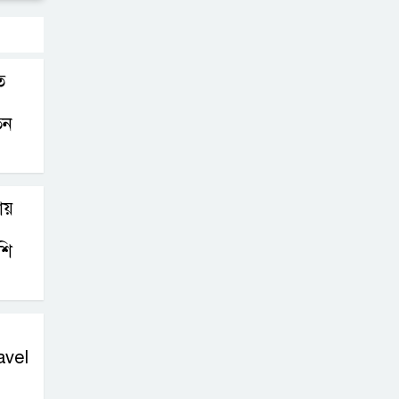
ে
িন
ায়
শি
avel