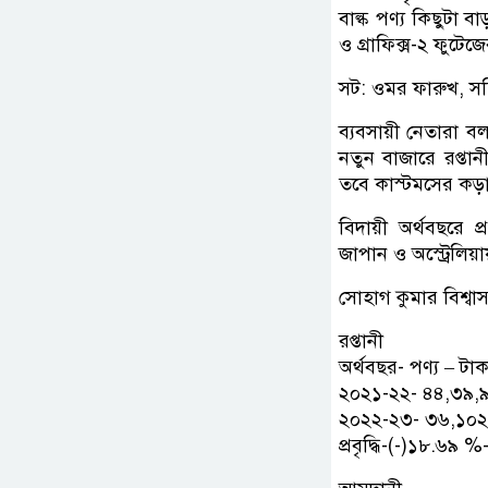
বাল্ক পণ্য কিছুটা
ও গ্রাফিক্স-২ ফুটে
সট: ওমর ফারুখ, সচিব,
ব্যবসায়ী নেতারা ব
নতুন বাজারে রপ্তা
তবে কাস্টমসের কড়া
বিদায়ী অর্থবছরে
জাপান ও অস্ট্রেলিয়া
সোহাগ কুমার বিশ্বাস
রপ্তানী
অর্থবছর- পণ্য – টাক
২০২১-২২- ৪৪,৩৯,
২০২২-২৩- ৩৬,১০২
প্রবৃদ্ধি-(-)১৮.৬৯