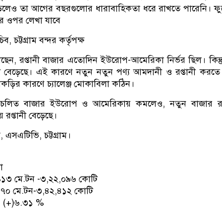
 বাড়লেও তা আগের বছরগুলোর ধারাবাহিকতা ধরে রাখতে পারেনি। ফ
জের ওপর লেখা যাবে
 চট্টগ্রাম বন্দর কর্তৃপক্ষ
লছেন, রপ্তানী বাজার এতোদিন ইউরোপ-আমেরিকা নির্ভর ছিল। কিন্
নী বেড়েছে। এই কারণে নতুন নতুন পণ্য আমদানী ও রপ্তানী করতে 
কড়ির কারণে চ্যালেঞ্জ মোকাবিলা কঠিন।
 প্রচলিত বাজার ইউরোপ ও আমেরিকায় কমলেও, নতুন বাজার রা
য় রপ্তানী বেড়েছে।
, এসএটিভি, চট্টগ্রাম।
া
৯১৩ মে.টন -৩,২২,০৯৬ কোটি
৭০ মে.টন-৩,৪২,৪১২ কোটি
 %- (+)৬.৩১ %