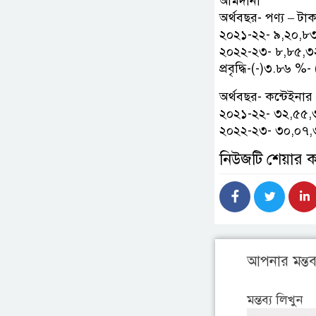
আমদানী
অর্থবছর- পণ্য – টাক
২০২১-২২- ৯,২০,৮
২০২২-২৩- ৮,৮৫,৩
প্রবৃদ্ধি-(-)৩.৮৬ 
অর্থবছর- কন্টেইনার 
২০২১-২২- ৩২,৫৫,
২০২২-২৩- ৩০,০৭,
নিউজটি শেয়ার 
আপনার মন্তব্
মন্তব্য লিখুন