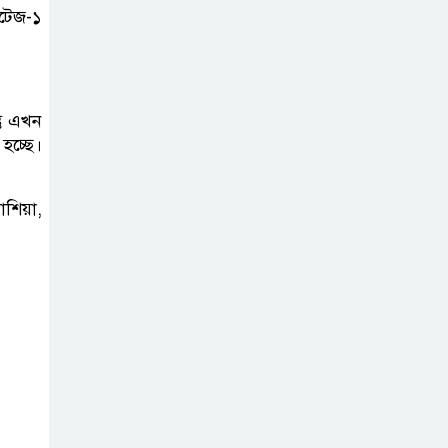
রান্নার গ্যাস খরচ
ুটেজ-১
কমানোর ৯টি উপায়
কোনো শিল্পীকে
তু এখন
এভাবে অপ্রীতিকর
হচ্ছে।
অভিজ্ঞতার
মুখোমুখি করা উচিত নয়: হাসান
শিয়া,
৩৮ সেনা নিহতের
পর হুথিদের বিরুদ্ধে
ইয়েমেনি বাহিনীর
অভিযান শুরু
জনগণের অধিকার
নিশ্চিত হলেই জুলাই
শেষ হবে :