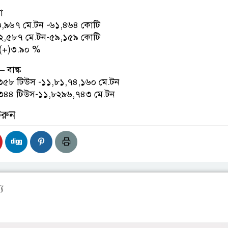
া
৩,৯৬৭ মে.টন -৬১,৪৬৪ কোটি
২,৫৮৭ মে.টন-৫৯,১৫৯ কোটি
%- (+)৩.৯০ %
– বাল্ক
৩৫৮ টিউস -১১,৮১,৭৪,১৬০ মে.টন
৩৪৪ টিউস-১১,৮২৯৬,৭৪৩ মে.টন
করুন
য