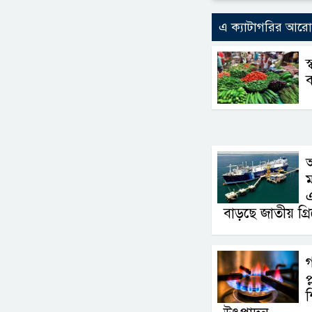
এ ক্যাটাগরির আর
স
ব
এ
বাড়ছে জাতীয় গ্র
গ
প
শ