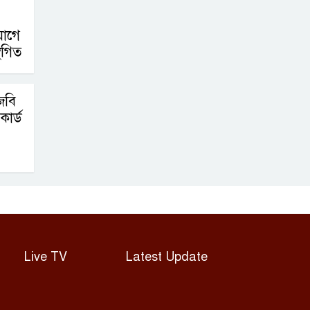
োগে
্থগিত
জবি
কার্ড
Live TV
Latest Update