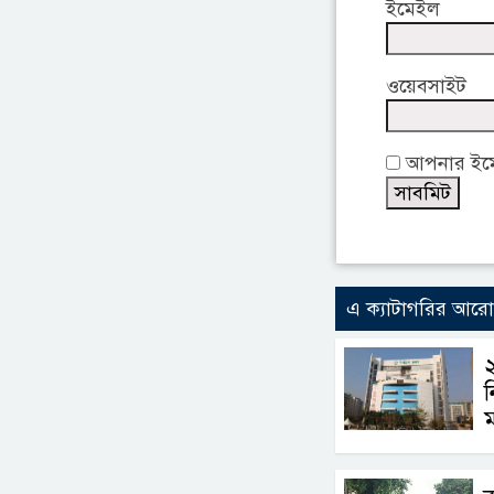
ইমেইল
ওয়েবসাইট
আপনার ইমেই
এ ক্যাটাগরির আর
২
ন