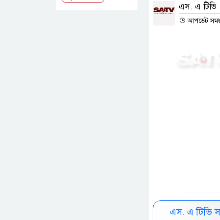
এস. এ টিভি
আপডেট সময় :
এস. এ টিভি 