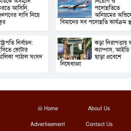
াউকে অসম্মান
নিয়োগ ও
করতে আসিনি,
পদোন্নতিতে
জনগণের দাবি নিয়ে
অনিয়মের অভিয
কুর
বিমানের সব পদোন্নতি কার্যক্রম স
াষ্ট্রপতি নির্বাচন:
কড়া নিরাপত্তায় 
ইসিতে ভোটার
ক্যাম্পাস, আইডি 
তালিকা পাঠাল সংসদ
ছাড়া প্রবেশে
নিষেধাজ্ঞা
Home
About Us
Advertisement
Contact Us