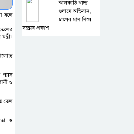
ঝালকাঠি খাদ্য
গুদামে অভিযান,
না বলে
চালের মান নিয়ে
সন্তোষ প্রকাশ
 তেলের
্ত্রী।
সেনাবাহিনীর
প্রশিক্ষণে রাঙামাটির
আলোচ্য
১৫ নারী স্বাস্থ্যকর্মী
 গ্যাস
২০ আগস্ট রাষ্ট্রপতি
লানী ও
নির্বাচন, ১৩ আগস্ট
মনোনয়ন দাখিল
িত তেল
বগুড়া জেলা
বিএনপির উদ্যোগে
েতা ও
রিয়াদে জুলাই