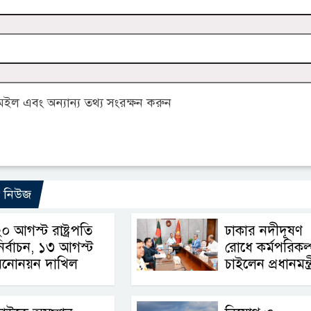
ল এবং অন্যান্য তথ্য সংরক্ষন করুন
ো নিউজ
০ আগস্ট রাষ্ট্রপতি
ঢাকার নদীদূষণ
ির্বাচন, ১৩ আগস্ট
রোধে কর্মপরিকল্
মনোনয়ন দাখিল
চাইলেন প্রধানমন্ত্র