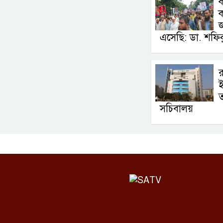
ক
এসেছি: ডা. শফি
র
সচিবালয়