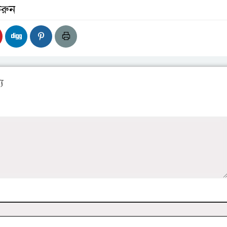
করুন
য