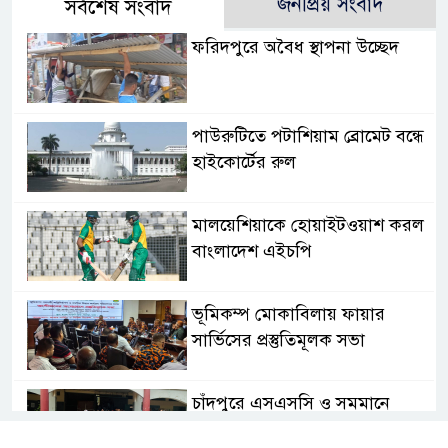
জনপ্রিয় সংবাদ
সর্বশেষ সংবাদ
ফরিদপুরে অবৈধ স্থাপনা উচ্ছেদ
পাউরুটিতে পটাশিয়াম ব্রোমেট বন্ধে
হাইকোর্টের রুল
মালয়েশিয়াকে হোয়াইটওয়াশ করল
বাংলাদেশ এইচপি
ভূমিকম্প মোকাবিলায় ফায়ার
সার্ভিসের প্রস্তুতিমূলক সভা
চাঁদপুরে এসএসসি ও সমমানে
জিপিএ-৫ পেয়েছে ১,২২৪ জন