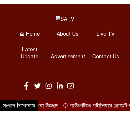
পাঁচ হত্যা মামলায় সাবেক জেলা
পরিষদ চেয়ারম্যান কারাগারে
Home
About Us
Live TV
সালাহউদ্দিন গুমের মামলা:
জিয়াউলকে ২৭ আগস্ট ট্রাইব্যুনালে
Latest
হাজিরের নির্দেশ
Update
Advertisement
Contact Us
সবশেষ মামলায়ও জামিন পেলেন
খায়রুল হক
রাবিতে বিতর্কিত চিত্রকর্ম প্রত্যাহার,
ব্যাখ্যা চেয়েছে কর্তৃপক্ষ
পুরে অবৈধ স্থাপনা উচ্ছেদ
সংবাদ শিরোনাম
পাউরুটিতে পটাশিয়াম ব্রোমেট বন্ধ
©SATV 2026 All rights reserved
সার ডিলারে নতুন নীতিমালায়
একাধিক ডিলারশিপ নিষিদ্ধ