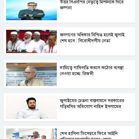
উত্তর বিএনপির নেতৃত্বে মিল্টনকে ঘিরে
জল্পনা
জনগণের অধিকার নিশ্চিত হলেই জুলাই
শেষ হবে : বিরোধীদলীয় নেতা
দায়িত্বে গাফিলতি করলে কঠোর ব্যবস্থা
নেওয়া হচ্ছে: রিজভী
জুলাইয়ের চেতনা বাস্তবায়নে সরকারের
গড়িমসির অভিযোগ নাহিদ ইসলামের
শেখ হাসিনা ডিসেম্বরে ফিরে আইনি