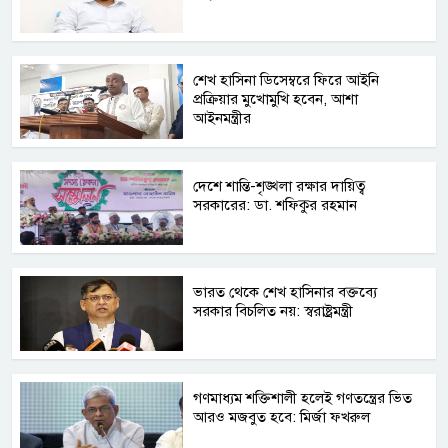
শেখ হাসিনা ডিসেম্বরে ফিরে আইনি
প্রক্রিয়ার মুখোমুখি হবেন, আশা
আইনমন্ত্রীর
দেশে শান্তি-শৃঙ্খলা রক্ষার দায়িত্ব
সরকারের: ডা. শফিকুর রহমান
ভারত থেকে শেখ হাসিনার বক্তব্যে
সরকার বিচলিত নয়: স্বরাষ্ট্রমন্ত্রী
গণমাধ্যম শক্তিশালী হলেই গণতন্ত্রের ভিত
আরও মজবুত হবে: মির্জা ফখরুল