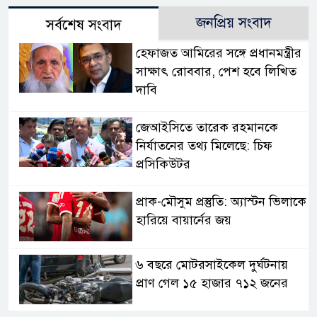
জনপ্রিয় সংবাদ
সর্বশেষ সংবাদ
হেফাজত আমিরের সঙ্গে প্রধানমন্ত্রীর
সাক্ষাৎ রোববার, পেশ হবে লিখিত
দাবি
জেআইসিতে তারেক রহমানকে
নির্যাতনের তথ্য মিলেছে: চিফ
প্রসিকিউটর
প্রাক-মৌসুম প্রস্তুতি: অ্যাস্টন ভিলাকে
হারিয়ে বায়ার্নের জয়
৬ বছরে মোটরসাইকেল দুর্ঘটনায়
প্রাণ গেল ১৫ হাজার ৭১২ জনের