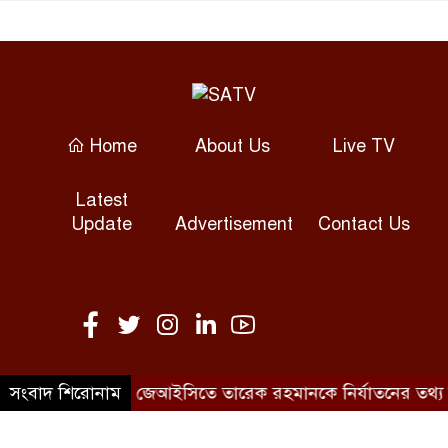
তনু হত্যা মামলা: ফের গ্রেপ্তার
সাবেক সেনাসদস্য হাফিজুর রহমান
রিহ্যাব-রাজউক ইন্সপেক্টর-ভবন
মালিকের যোগসাজশে অনিয়ম:
Home
About Us
Live TV
রাজউক চেয়ারম্যান
Latest
রাজনৈতিক সম্পৃক্ততা যেন চিকিৎসা
Update
Advertisement
Contact Us
সেবায় প্রভাব না ফেলে: প্রধানমন্ত্রী
রুশ তেল কেনায় ভারত-চীনসহ ৫
দেশের ওপর ১০০% শুল্কের পথে
যুক্তরাষ্ট্র
 লিখিত দাবি
সংবাদ শিরোনাম
জেআইসিতে তারেক রহমানকে নির্যাতনের তথ্য মিল
কুমিল্লায় মোহনা টেলিভিশন অফিসে
©SATV 2026 All rights reserved
লুট: দুই আসামি গ্রেপ্তার