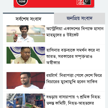
জনপ্রিয় সংবাদ
সর্বশেষ সংবাদ
অস্ট্রেলিয়া একাদশের বিপক্ষে হাসান
মাহমুদের ৪ উইকেট
হাসিনার বক্তব্যকে সমর্থন করে না
ভারত, সরকারের সম্পৃক্ততাও
অস্বীকার
রয়টার্স: নিরাপত্তা পেলে দেশে ফিরে
বিচারের মুখোমুখি হবেন সাকিব
বগুড়ায় বাসচাপায় ৭ শ্রমিক নিহত:
তদন্ত কমিটি, নিহত-আহতদের