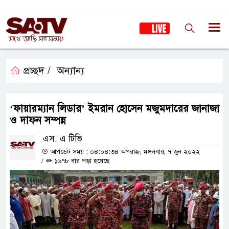
প্রচ্ছদ /
অন্যান্য
‘ফায়ারম্যান লিডার’ ইমরান হোসেন মজুমদারের জানাজা
ও দাফন সম্পন্ন
এস. এ টিভি
আপডেট সময় : ০৪:০৪:৩৪ অপরাহ্ন, মঙ্গলবার, ৭ জুন ২০২২
/
১৬৭৮ বার পড়া হয়েছে