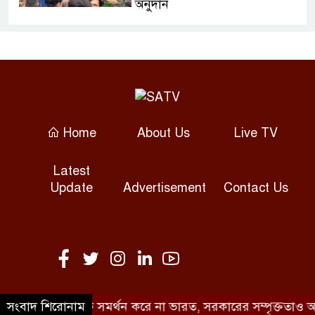
অনুদান
জুলাইয়ের চেতনা বাস্তবায়নে
সরকারের গড়িমসির অভিযোগ
নাহিদ ইসলামের
এবার ওটিটি প্ল্যাটফর্ম ‘উৎসব’-এ
Home
About Us
Live TV
‘মালিক’
Latest
স্বাভাবিক হলো ঢাকা-ময়মনসিংহ
Update
Advertisement
Contact Us
রুটে ট্রেন চলাচল
এবার চোটে পড়লেন তাইজুল,
বাড়ছে বাংলাদেশের দুশ্চিন্তা
ইনফান্তিনোর পদত্যাগ দাবি করলেন
াসিনার বক্তব্যকে সমর্থন করে না ভারত, সরকারের সম্পৃক্ততাও অস্ব
সংবাদ শিরোনাম