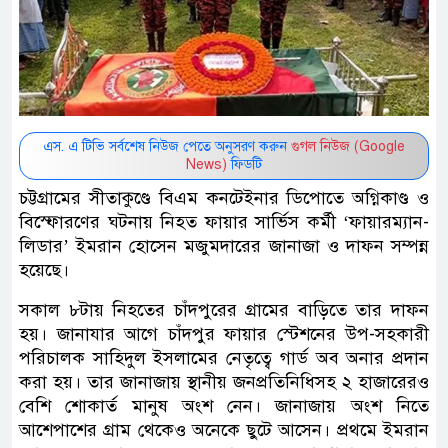
এস. এ টিভি সর্বশেষ নিউজ পেতে অনুসরণ করুন
গুগল নিউজ (Google
News)
ফিডটি
চট্টগ্রামের সীতাকুণ্ডে বিএম কনটেইনার ডিপোতে অগ্নিকাণ্ড ও
বিস্ফোরণের ঘটনায় নিহত ফায়ার সার্ভিস কর্মী ‘ফায়ারম্যান-
লিডার’ ইমরান হোসেন মজুমদারের জানাজা ও দাফন সম্পন্ন
হয়েছে।
সকাল ৮টায় নিহতের চাঁদপুরের গ্রামের বাড়িতে তার দাফন
হয়। জানাযার আগে চাঁদপুর ফায়ার স্টেশনের উপ-সহকারী
পরিচালক সাহিদুল ইসলামের নেতৃত্বে গার্ড অব অনার প্রদান
করা হয়। তার জানাজায় স্থানীয় জনপ্রতিনিধিসহ ২ হাজারেরও
বেশি শোকার্ত মানুষ অংশ নেন। জানাজায় অংশ নিতে
আশেপাশের গ্রাম থেকেও অনেকে ছুটে আসেন। প্রথমে ইমরান