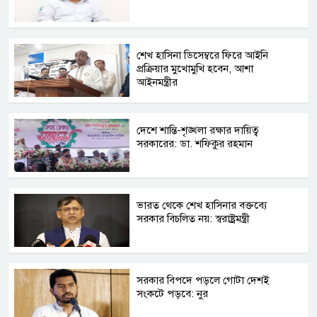
শেখ হাসিনা ডিসেম্বরে ফিরে আইনি
প্রক্রিয়ার মুখোমুখি হবেন, আশা
আইনমন্ত্রীর
দেশে শান্তি-শৃঙ্খলা রক্ষার দায়িত্ব
সরকারের: ডা. শফিকুর রহমান
ভারত থেকে শেখ হাসিনার বক্তব্যে
সরকার বিচলিত নয়: স্বরাষ্ট্রমন্ত্রী
সরকার বিপদে পড়লে গোটা দেশই
সংকটে পড়বে: নুর