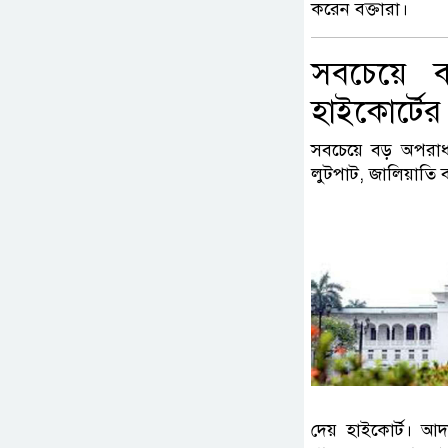
করেন বক্তারা।
সবচেয়ে ব
হাইকোর্টের
সবচেয়ে বড় অপরাধগ
লুটপাট, জালিয়াতি ব
দেয় হাইকোর্ট। আদা