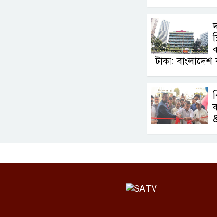
দ
স
ক
টাকা: বাংলাদেশ ব
র