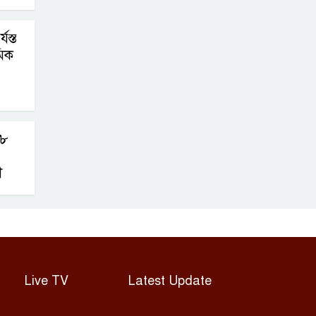
যস্ত
মিক
১৮
ী
Live TV
Latest Update