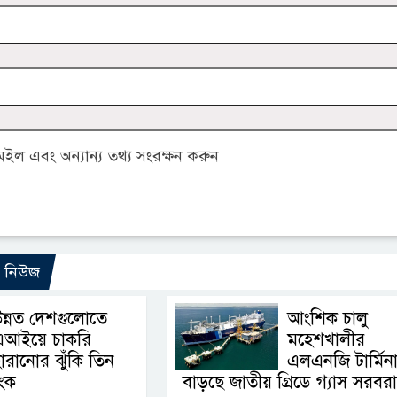
ল এবং অন্যান্য তথ্য সংরক্ষন করুন
ো নিউজ
ন্নত দেশগুলোতে
আংশিক চালু
এআইয়ে চাকরি
মহেশখালীর
ারানোর ঝুঁকি তিন
এলএনজি টার্মিন
াংক
বাড়ছে জাতীয় গ্রিডে গ্যাস সরবর