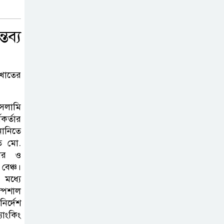
খুন্তি-কোদাল;
মহিষমারা কলেজের
শিক্ষার্থীদের সবুজ বিপ্লব
ব্য
উন্নত দেশগুলোতে
এআইয়ে চাকরি
 খাতের
হারানোর ঝুঁকি তিন
গুণ বেশি: বিশ্বব্যাংক
সলামি
কর্তার
শেয়ারবাজার
ানিতে
কারসাজি:
তি মো.
ার ও
সাকিবসহ ১৫ জনের
বেঞ্চ।
বিরুদ্ধে শিগগির চার্জশিট
 মধ্যে
পেশাল
বাংলাদেশি কৃষি
নির্দেশ
শ্রমিক নেবে ওমান,
যাংকিং