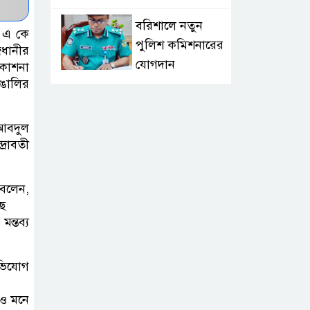
বরিশালে নতুন
. এ কে
পুলিশ কমিশনারের
জধানীর
যোগদান
রকাশনা
াঙালির
লংলেই পাড়ার
মানুষের পানির
ে আবদুল
সংকট দূর করতে
্রাবতী
সেনাবাহিনীর নতুন উদ্যোগ
 বলেন,
ঝালকাঠি সদর
ছে
পৌরসভার সমস্যা
ন্তব্য
ও সম্ভাবনা বিষয়ক
নাগরিক সংলাপ অনুষ্ঠিত
অভিযোগ
মোবাইল নয়, হাতে
েও মনে