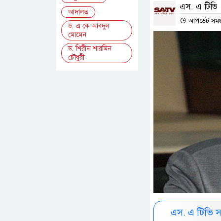
এস. এ টিভি
আদালত
আপডেট সময় : 
ড. এ কে আবদুল
মোমেন
ড. শিরীন শারমিন
চৌধুরী
এস. এ টিভি 