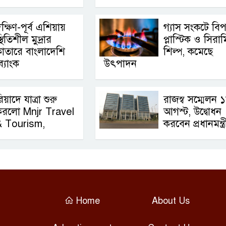
ক্ষিণ-পূর্ব এশিয়ায়
গ্যাস সংকটে বিপর্
্থিতিশীল মুদ্রার
প্লাস্টিক ও সিরা
াতারে বাংলাদেশি
শিল্প, কমেছে
্যাংক
উৎপাদন
িয়াদে যাত্রা শুরু
রাজস্ব সম্মেলন 
করলো Mnjr Travel
আগস্ট, উদ্বোধন
& Tourism,
করবেন প্রধানমন্ত্র
Home
About Us