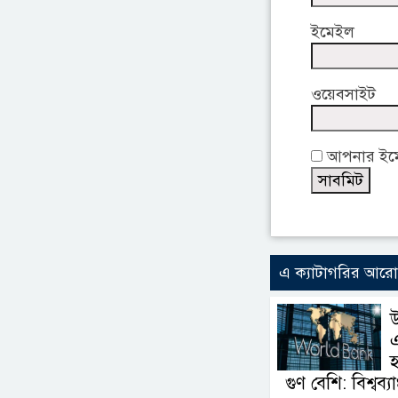
ইমেইল
ওয়েবসাইট
আপনার ইমেই
এ ক্যাটাগরির আর
উ
হ
গুণ বেশি: বিশ্বব্য