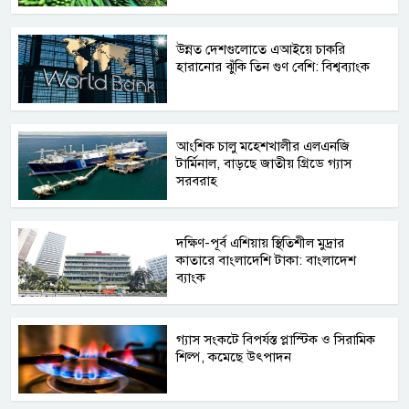
উন্নত দেশগুলোতে এআইয়ে চাকরি
হারানোর ঝুঁকি তিন গুণ বেশি: বিশ্বব্যাংক
আংশিক চালু মহেশখালীর এলএনজি
টার্মিনাল, বাড়ছে জাতীয় গ্রিডে গ্যাস
সরবরাহ
দক্ষিণ-পূর্ব এশিয়ায় স্থিতিশীল মুদ্রার
কাতারে বাংলাদেশি টাকা: বাংলাদেশ
ব্যাংক
গ্যাস সংকটে বিপর্যস্ত প্লাস্টিক ও সিরামিক
শিল্প, কমেছে উৎপাদন