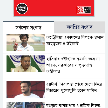
জনপ্রিয় সংবাদ
সর্বশেষ সংবাদ
অস্ট্রেলিয়া একাদশের বিপক্ষে হাসান
মাহমুদের ৪ উইকেট
হাসিনার বক্তব্যকে সমর্থন করে না
ভারত, সরকারের সম্পৃক্ততাও
অস্বীকার
রয়টার্স: নিরাপত্তা পেলে দেশে ফিরে
বিচারের মুখোমুখি হবেন সাকিব
বগুড়ায় বাসচাপায় ৭ শ্রমিক নিহত: