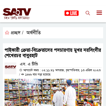
প্রচ্ছদ /
অর্থনীতি
পাইকারী ক্রেতা-বিক্রেতাদের পদচারণায় মুখর নরসিংদীর
শেখেরচর বাবুরহাট
এস. এ টিভি
আপডেট সময় : ০২:১১:৪১ অপরাহ্ন, বৃহস্পতিবার, ১৩ এপ্রিল ২০২৩
/
১৯৬৬ বার পড়া হয়েছে