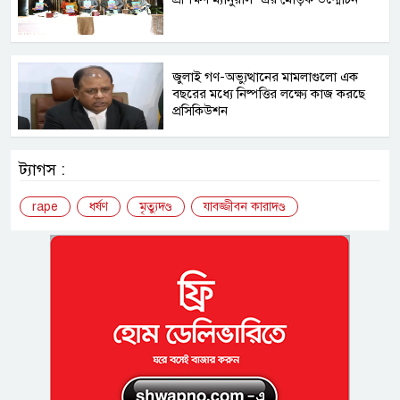
জুলাই গণ-অভ্যুত্থানের মামলাগুলো এক
বছরের মধ্যে নিষ্পত্তির লক্ষ্যে কাজ করছে
প্রসিকিউশন
ট্যাগস :
rape
ধর্ষণ
মৃত্যুদণ্ড
যাবজ্জীবন কারাদণ্ড