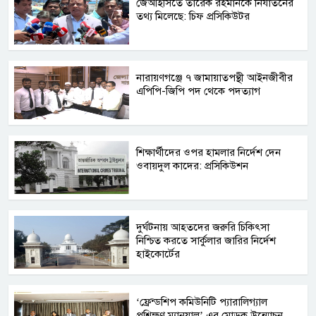
জেআইসিতে তারেক রহমানকে নির্যাতনের
তথ্য মিলেছে: চিফ প্রসিকিউটর
নারায়ণগঞ্জে ৭ জামায়াতপন্থী আইনজীবীর
এপিপি-জিপি পদ থেকে পদত্যাগ
শিক্ষার্থীদের ওপর হামলার নির্দেশ দেন
ওবায়দুল কাদের: প্রসিকিউশন
দুর্ঘটনায় আহতদের জরুরি চিকিৎসা
নিশ্চিত করতে সার্কুলার জারির নির্দেশ
হাইকোর্টের
‘ফ্রেন্ডশিপ কমিউনিটি প্যারালিগ্যাল
প্রশিক্ষণ ম্যানুয়াল’ এর মোড়ক উন্মোচন