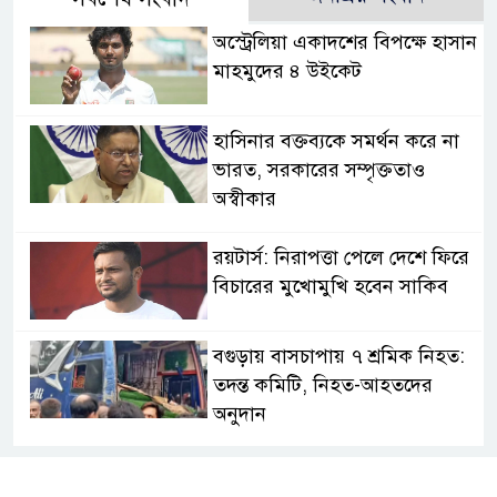
অস্ট্রেলিয়া একাদশের বিপক্ষে হাসান
মাহমুদের ৪ উইকেট
হাসিনার বক্তব্যকে সমর্থন করে না
ভারত, সরকারের সম্পৃক্ততাও
অস্বীকার
রয়টার্স: নিরাপত্তা পেলে দেশে ফিরে
বিচারের মুখোমুখি হবেন সাকিব
বগুড়ায় বাসচাপায় ৭ শ্রমিক নিহত:
তদন্ত কমিটি, নিহত-আহতদের
অনুদান
জুলাইয়ের চেতনা বাস্তবায়নে