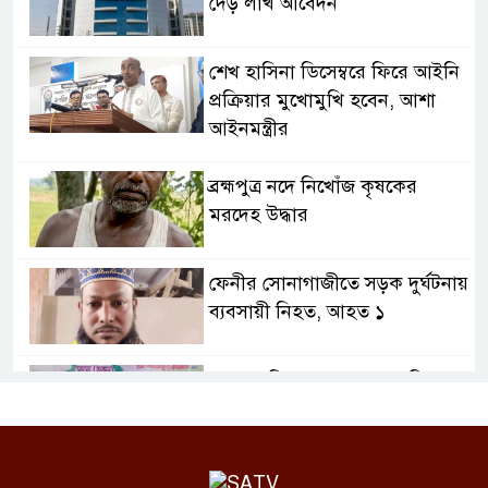
দেড় লাখ আবেদন
শেখ হাসিনা ডিসেম্বরে ফিরে আইনি
প্রক্রিয়ার মুখোমুখি হবেন, আশা
আইনমন্ত্রীর
ব্রহ্মপুত্র নদে নিখোঁজ কৃষকের
মরদেহ উদ্ধার
ফেনীর সোনাগাজীতে সড়ক দুর্ঘটনায়
ব্যবসায়ী নিহত, আহত ১
দেশে শান্তি-শৃঙ্খলা রক্ষার দায়িত্ব
সরকারের: ডা. শফিকুর রহমান
ভারত থেকে শেখ হাসিনার বক্তব্যে