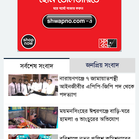
জনপ্রিয় সংবাদ
সর্বশেষ সংবাদ
নারায়ণগঞ্জে ৭ জামায়াতপন্থী
আইনজীবীর এপিপি-জিপি পদ থেকে
পদত্যাগ
ময়মনসিংহের ঈশ্বরগঞ্জে বাড়ি-ঘরে
হামলা ও ভাংচুরের অভিযোগ
বরিশালে নতুন পুলিশ কমিশনারের