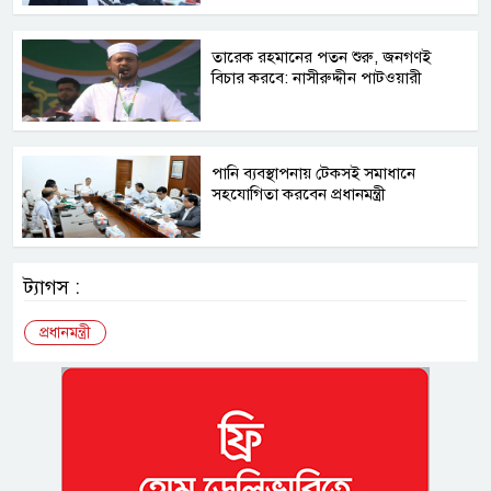
তারেক রহমানের পতন শুরু, জনগণই
বিচার করবে: নাসীরুদ্দীন পাটওয়ারী
পানি ব্যবস্থাপনায় টেকসই সমাধানে
সহযোগিতা করবেন প্রধানমন্ত্রী
ট্যাগস :
প্রধানমন্ত্রী