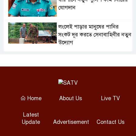
যোগদান
লংলেই পাড়ার মানুষের পানির
সংকট দূর করতে সেনাবাহিনীর নতুন
উদ্যোগ
ঝালকাঠি সদর পৌরসভার সমস্যা ও
সম্ভাবনা বিষয়ক নাগরিক সংলাপ
অনুষ্ঠিত
মোবাইল নয়, হাতে খুন্তি-কোদাল;
Home
About Us
Live TV
মহিষমারা কলেজের শিক্ষার্থীদের
সবুজ বিপ্লব
Latest
Update
Advertisement
Contact Us
উন্নত দেশগুলোতে এআইয়ে চাকরি
হারানোর ঝুঁকি তিন গুণ বেশি: