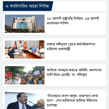
এ ক্যাটাগরির আরো নিউজ
২০ আগস্ট রাষ্ট্রপতি নির্বাচন, ১৩ আগস্ট
মনোনয়ন দাখিল
ঢাকার নদীদূষণ রোধে কর্মপরিকল্পনা
চাইলেন প্রধানমন্ত্রী
কাউকে অসম্মান করতে আসিনি, জনগণের
দাবি নিয়ে এসেছি: ডা. শফিকুর
‘ডিসেম্বরে দেশে আসুন, রাজপথে দেখা
হবে’- শেখ হাসিনাকে হাফিজ উদ্দিনের
চ্যালেঞ্জ