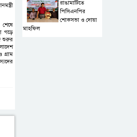
রাঙামাটিতে
ন্ত্রী
পিসিএনপির
শোকসভা ও দোয়া
ন শেষে
মাহফিল
থা গড়ে
 শুরুর
শার্শায় শহীদদের
ংলাদেশ
স্মরণে পুষ্পস্তবক
 গ্রাম
স্যদের
অর্পণ, শহীদ
আব্দুল্লাহর কবর জিয়ারত
জুলাই গণঅভ্যুত্থান
দিবসে ফরিদপুরে
শহীদ পরিবারের
পাশে এমপি নায়াব ইউসুফ
গ্যাস সংকটে বিপর্যস্ত