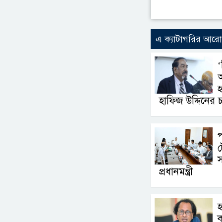
এ ক্যাটাগরির আর
‘
হ
হাফিজ উদ্দিনের চ্
প
প্রধানমন্ত্রী
হ