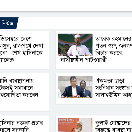
ো নিউজ
ডিসেম্বরে দেশে
তারেক রহমানের
আসুন, রাজপথে দেখা
পতন শুরু, জনগ
বে’- শেখ হাসিনাকে
বিচার করবে:
যালেঞ্জ
নাসীরুদ্দীন পাটওয়ারী
ানি ব্যবস্থাপনায়
ঐকমত্য ছাড়া
টেকসই সমাধানে
সংবিধান সংস্কার 
সহযোগিতা করবেন
সালাহউদ্দিন আ
াসিনার বক্তব্য প্রচার
জুলাই যোদ্ধাদের
করলে সরকারি
বিরুদ্ধে ব্যবস্থা না