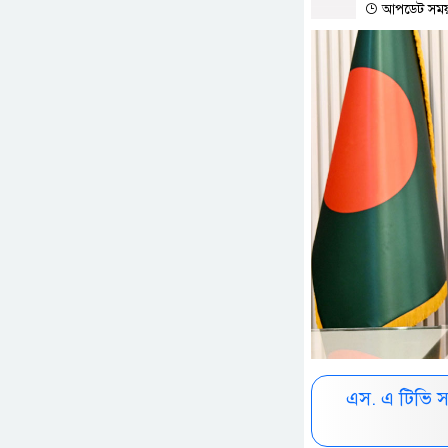
আপডেট সময় :
এস. এ টিভি 