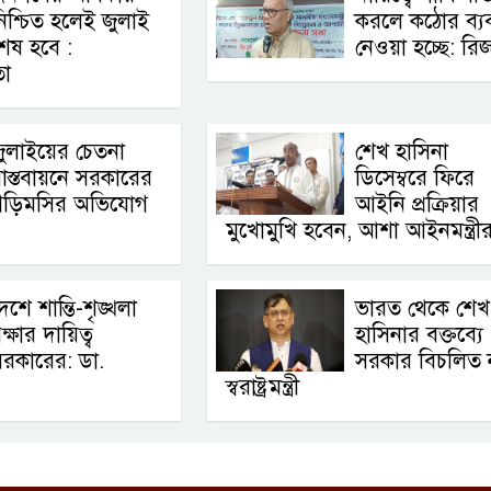
িশ্চিত হলেই জুলাই
করলে কঠোর ব্যবস
েষ হবে :
নেওয়া হচ্ছে: রি
তা
ুলাইয়ের চেতনা
শেখ হাসিনা
াস্তবায়নে সরকারের
ডিসেম্বরে ফিরে
গড়িমসির অভিযোগ
আইনি প্রক্রিয়ার
মুখোমুখি হবেন, আশা আইনমন্ত্রী
েশে শান্তি-শৃঙ্খলা
ভারত থেকে শেখ
ক্ষার দায়িত্ব
হাসিনার বক্তব্যে
রকারের: ডা.
সরকার বিচলিত 
স্বরাষ্ট্রমন্ত্রী