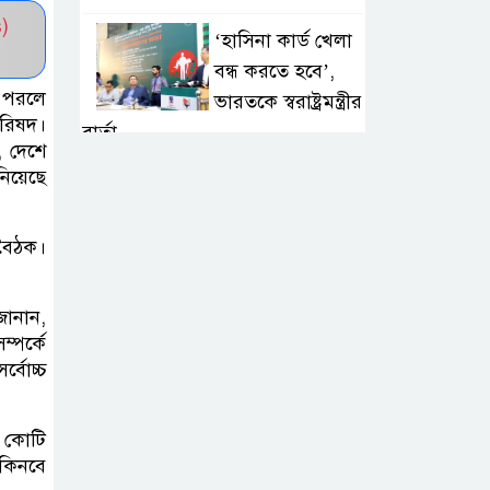
)
‘হাসিনা কার্ড খেলা
বন্ধ করতে হবে’,
া পরলে
ভারতকে স্বরাষ্ট্রমন্ত্রীর
পরিষদ।
বার্তা
, দেশে
নিয়েছে
‘বোমা মেরে উড়িয়ে
দেওয়ার’ হুমকি
 বৈঠক।
পেয়েছিলেন মেসি,
ঝুঁকিতে ছিলেন রোনালদোও
জানান,
্পর্কে
কালুরঘাট বেতার
্বোচ্চ
কেন্দ্র সংরক্ষণে
প্রয়োজনীয় উদ্যোগ
নেওয়া হবে: প্রতিমন্ত্রী
িন কোটি
কিনবে