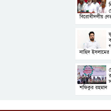
ন
শ
বিরোধীদলীয় নে
জ
ব
নাহিদ ইসলামের
দ
র
স
শফিকুর রহমান