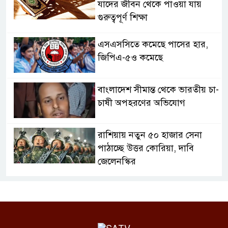
যাদের জীবন থেকে পাওয়া যায়
গুরুত্বপূর্ণ শিক্ষা
এসএসসিতে কমেছে পাসের হার,
জিপিএ-৫ও কমেছে
বাংলাদেশ সীমান্ত থেকে ভারতীয় চা-
চাষী অপহরণের অভিযোগ
রাশিয়ায় নতুন ৫০ হাজার সেনা
পাঠাচ্ছে উত্তর কোরিয়া, দাবি
জেলেনস্কির
চাঁদপুরে মাদকসহ এমবিবিএস
চিকিৎসক আটক