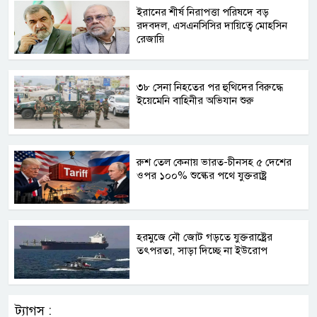
ইরানের শীর্ষ নিরাপত্তা পরিষদে বড়
রদবদল, এসএনসিসির দায়িত্বে মোহসিন
রেজায়ি
৩৮ সেনা নিহতের পর হুথিদের বিরুদ্ধে
ইয়েমেনি বাহিনীর অভিযান শুরু
রুশ তেল কেনায় ভারত-চীনসহ ৫ দেশের
ওপর ১০০% শুল্কের পথে যুক্তরাষ্ট্র
হরমুজে নৌ জোট গড়তে যুক্তরাষ্ট্রের
তৎপরতা, সাড়া দিচ্ছে না ইউরোপ
ট্যাগস :