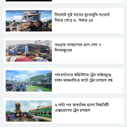
সিলেটে দুই বাসের মুখোমুখি সংঘর্ষে
নিহত বেড়ে ৯, আহত ১৪
বগুড়ায় বাসচাপায় প্রাণ গেল ৭
দিনমজুরের
গফরগাঁওয়ে কমিউটার ট্রেন লাইনচ্যুত,
ঢাকা-ময়মনসিংহ রুটে ট্রেন চলাচল বন্ধ
৬ ঘণ্টা পর স্বাভাবিক হলো সিল্কসিটি
এক্সপ্রেসের ট্রেন চলাচল