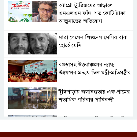
অ্যাগ্রো ট্যুরিজমের আড়ালে
এমএলএম ফাঁদ, শত কোটি টাকা
আত্মসাতের অভিযোগ
মারা গেলেন লিওনেল মেসির বাবা
হোর্হে মেসি
বগুড়াসহ উত্তরাঞ্চলের ন্যায্য
উন্নয়নের প্রত্যয় তিন মন্ত্রী-প্রতিমন্ত্রীর
টুঙ্গিপাড়ায় জলাবদ্ধতায় এক গ্রামের
শতাধিক পরিবার পানিবন্দী
৮ ডিসেম্বর শুরু জুনিয়র বৃত্তি পরীক্ষা,
বদলেছে সূচি