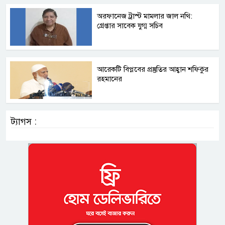
অরফানেজ ট্রাস্ট মামলার জাল নথি:
গ্রেপ্তার সাবেক যুগ্ম সচিব
আরেকটি বিপ্লবের প্রস্তুতির আহ্বান শফিকুর
রহমানের
ট্যাগস :