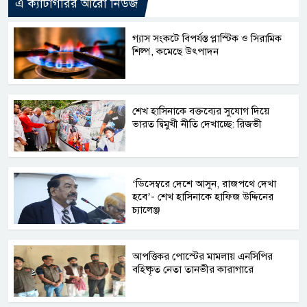
এ ক্যাটাগরির আরো নিউজ
গ্যাস সংকটে বিপর্যস্ত প্লাস্টিক ও সিরামিক
শিল্প, কমেছে উৎপাদন
শেখ হাসিনাকে বক্তব্যের সুযোগ দিয়ে
ভারত দ্বিমুখী নীতি দেখাচ্ছে: রিজভী
‘ডিসেম্বরে দেশে আসুন, রাজপথে দেখা
হবে’- শেখ হাসিনাকে হাফিজ উদ্দিনের
চ্যালেঞ্জ
আপত্তিকর পোস্টের মামলায় এনসিপির
বহিষ্কৃত নেতা তানভীর কারাগারে