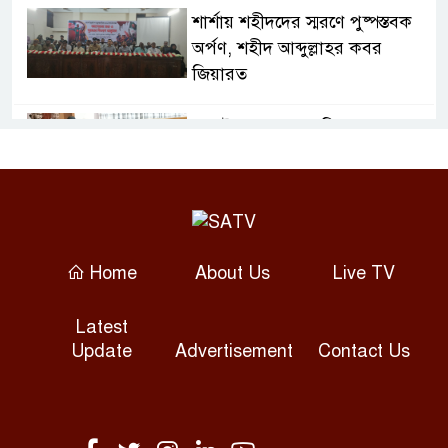
শার্শায় শহীদদের স্মরণে পুষ্পস্তবক
অর্পণ, শহীদ আব্দুল্লাহর কবর
জিয়ারত
জুলাই গণঅভ্যুত্থান দিবসে
ফরিদপুরে শহীদ পরিবারের পাশে
এমপি নায়াব ইউসুফ
গ্যাস সংকটে বিপর্যস্ত প্লাস্টিক ও
সিরামিক শিল্প, কমেছে উৎপাদন
Home
About Us
Live TV
শেখ হাসিনাকে বক্তব্যের সুযোগ
Latest
দিয়ে ভারত দ্বিমুখী নীতি দেখাচ্ছে:
Update
Advertisement
Contact Us
রিজভী
টানা বৃষ্টি ও ভারতের উজানের ঢলে