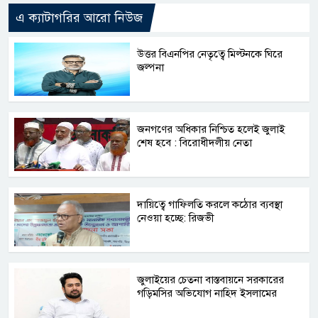
এ ক্যাটাগরির আরো নিউজ
উত্তর বিএনপির নেতৃত্বে মিল্টনকে ঘিরে
জল্পনা
জনগণের অধিকার নিশ্চিত হলেই জুলাই
শেষ হবে : বিরোধীদলীয় নেতা
দায়িত্বে গাফিলতি করলে কঠোর ব্যবস্থা
নেওয়া হচ্ছে: রিজভী
জুলাইয়ের চেতনা বাস্তবায়নে সরকারের
গড়িমসির অভিযোগ নাহিদ ইসলামের