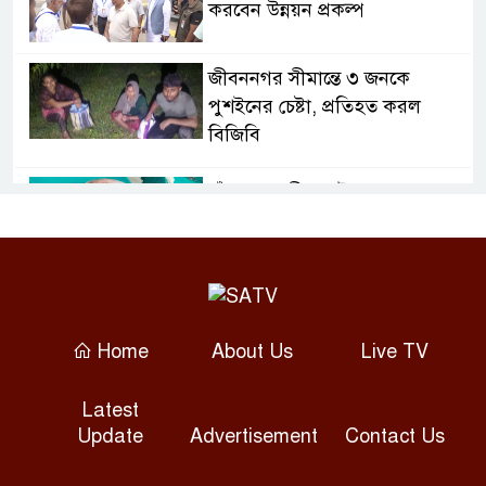
করবেন উন্নয়ন প্রকল্প
জীবননগর সীমান্তে ৩ জনকে
পুশইনের চেষ্টা, প্রতিহত করল
বিজিবি
চাঁদপুরে নারীর পেট থেকে সাড়ে ৬
কেজির টিউমার অপসারণ
বগুড়ায় দুই ট্রাকের সংঘর্ষে নিহত ২,
আহত ৩
Home
About Us
Live TV
সাতক্ষীরায় হামলায় ছাত্রদল নেতাসহ
Latest
আহত ১০, আটক ২
Update
Advertisement
Contact Us
ভীমরুলীর ভাসমান পেয়ারা বাজারে