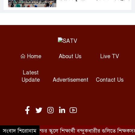
অস্ত্রের ঘাটতি স্বীকার করলেন ট্রাম্প,
বললেন যুদ্ধ ‘খুব শিগগিরই’ শেষ
হবে
গণমাধ্যমে গোয়েন্দা চাপ নেই:
Home
About Us
Live TV
তথ্যমন্ত্রী
Latest
জাপানে টাইফুন ডলফিনের আতঙ্ক
Update
Advertisement
Contact Us
বিশ্বকাপ ব্যর্থতার পর উরুগুয়ের
কোচ ফোরলান
২০৩২ সাল পর্যন্ত রিয়ালেই থাকছেন
সংবাদ শিরোনাম
থাইল্যান্ডের স্কুলে শিক্ষার্থী বন্দুকধারীর গুলিতে শিক্ষকস