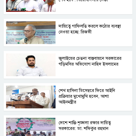
দায়িত্বে গাফিলতি করলে কঠোর ব্যবস্থা
নেওয়া হচ্ছে: রিজভী
জুলাইয়ের চেতনা বাস্তবায়নে সরকারের
গড়িমসির অভিযোগ নাহিদ ইসলামের
শেখ হাসিনা ডিসেম্বরে ফিরে আইনি
প্রক্রিয়ার মুখোমুখি হবেন, আশা
আইনমন্ত্রীর
দেশে শান্তি-শৃঙ্খলা রক্ষার দায়িত্ব
সরকারের: ডা. শফিকুর রহমান