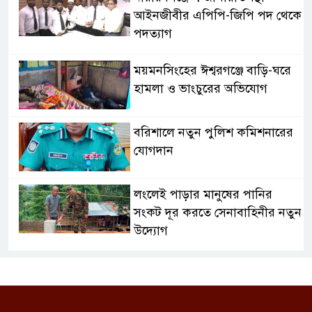
আইনজীবীর এপিপি-জিপি পদ থেকে
পদত্যাগ
ময়মনসিংহের ঈশ্বরগঞ্জে বাড়ি-ঘরে
হামলা ও ভাংচুরের অভিযোগ
বরিশালে নতুন পুলিশ কমিশনারের
যোগদান
লংলেই পাড়ার মানুষের পানির
সংকট দূর করতে সেনাবাহিনীর নতুন
উদ্যোগ
ঝালকাঠি সদর পৌরসভার সমস্যা ও
সম্ভাবনা বিষয়ক নাগরিক সংলাপ
অনুষ্ঠিত