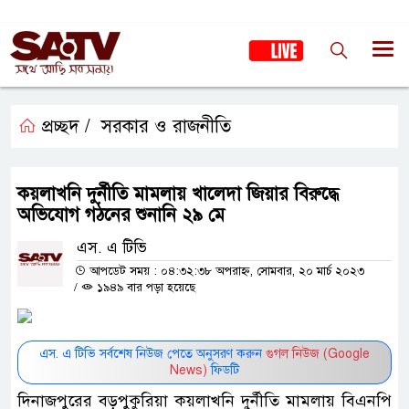
প্রচ্ছদ /
সরকার ও রাজনীতি
কয়লাখনি দুর্নীতি মামলায় খালেদা জিয়ার বিরুদ্ধে
অভিযোগ গঠনের শুনানি ২৯ মে
এস. এ টিভি
আপডেট সময় : ০৪:৩২:৩৮ অপরাহ্ন, সোমবার, ২০ মার্চ ২০২৩
/
১৯৪৯ বার পড়া হয়েছে
এস. এ টিভি সর্বশেষ নিউজ পেতে অনুসরণ করুন
গুগল নিউজ (Google
News)
ফিডটি
দিনাজপুরের বড়পুকুরিয়া কয়লাখনি দুর্নীতি মামলায় বিএনপি