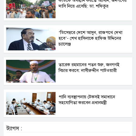
কাউকে অসম্মান করতে আসিনি, জনগণের
দাবি নিয়ে এসেছি: ডা. শফিকুর
‘ডিসেম্বরে দেশে আসুন, রাজপথে দেখা
হবে’- শেখ হাসিনাকে হাফিজ উদ্দিনের
চ্যালেঞ্জ
তারেক রহমানের পতন শুরু, জনগণই
বিচার করবে: নাসীরুদ্দীন পাটওয়ারী
পানি ব্যবস্থাপনায় টেকসই সমাধানে
সহযোগিতা করবেন প্রধানমন্ত্রী
ট্যাগস :