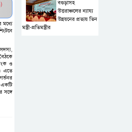
বগুড়াসহ
)
উত্তরাঞ্চলের ন্যায্য
উন্নয়নের প্রত্যয় তিন
র মধ্যে
মন্ত্রী-প্রতিমন্ত্রীর
শিংটনে
টুঙ্গিপাড়ায়
সদস্য,
জলাবদ্ধতায় এক
 বৈঠকে
গ্রামের শতাধিক
যাংক ও
পরিবার পানিবন্দী
ও এতে
গর্ভনর
৮ ডিসেম্বর শুরু
 একটি
র সঙ্গে
জুনিয়র বৃত্তি পরীক্ষা,
বদলেছে সূচি
জামালপুরে ডিপ্লোমা
কৃষিবিদ