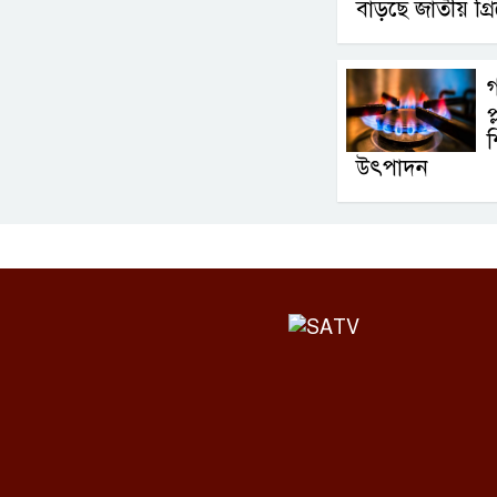
বাড়ছে জাতীয় গ্র
গ
প
শ
উৎপাদন