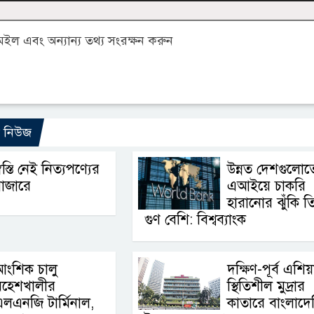
ল এবং অন্যান্য তথ্য সংরক্ষন করুন
ো নিউজ
্বস্তি নেই নিত্যপণ্যের
উন্নত দেশগুলোত
াজারে
এআইয়ে চাকরি
হারানোর ঝুঁকি ত
গুণ বেশি: বিশ্বব্যাংক
আংশিক চালু
দক্ষিণ-পূর্ব এশিয়
মহেশখালীর
স্থিতিশীল মুদ্রার
লএনজি টার্মিনাল,
কাতারে বাংলাদে