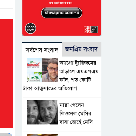
জনপ্রিয় সংবাদ
সর্বশেষ সংবাদ
অ্যাগ্রো ট্যুরিজমের
আড়ালে এমএলএম
ফাঁদ, শত কোটি
টাকা আত্মসাতের অভিযোগ
মারা গেলেন
লিওনেল মেসির
বাবা হোর্হে মেসি