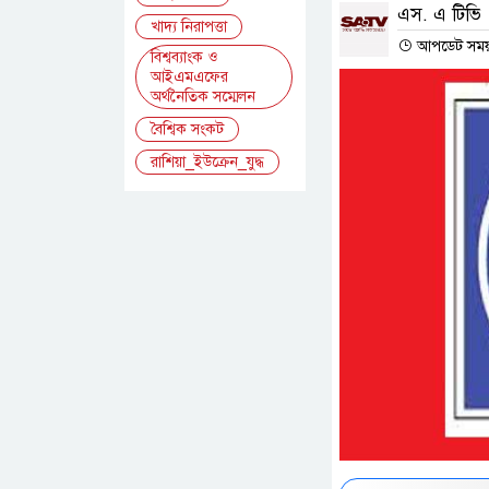
এস. এ টিভি
খাদ্য নিরাপত্তা
আপডেট সময় :
বিশ্বব্যাংক ও
আইএমএফের
অর্থনৈতিক সম্মেলন
বৈশ্বিক সংকট
রাশিয়া_ইউক্রেন_যুদ্ধ