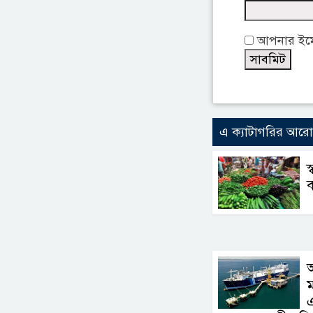
আপনার ইমেই
এ ক্যাটাগরির আর
স
ব
এ