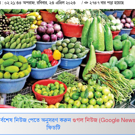
 ০২:২১:৩৪ অপরাহ্ন, রবিবার, ২৩ এপ্রিল ২০২৩
/
২৭৪৭ বার পড়া হয়েছে
সর্বশেষ নিউজ পেতে অনুসরণ করুন
গুগল নিউজ (Google News
ফিডটি