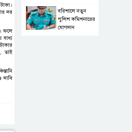
 টাকা।
বরিশালে নতুন
গির দর
পুলিশ কমিশনারের
যোগদান
া। ফলে
 বাধ্য
লংলেই পাড়ার
 টাকার
মানুষের পানির
া, তাই
সংকট দূর করতে
সেনাবাহিনীর নতুন উদ্যোগ
্তানি
ও দাবি
ঝালকাঠি সদর
পৌরসভার সমস্যা
ও সম্ভাবনা বিষয়ক
নাগরিক সংলাপ অনুষ্ঠিত
মোবাইল নয়, হাতে