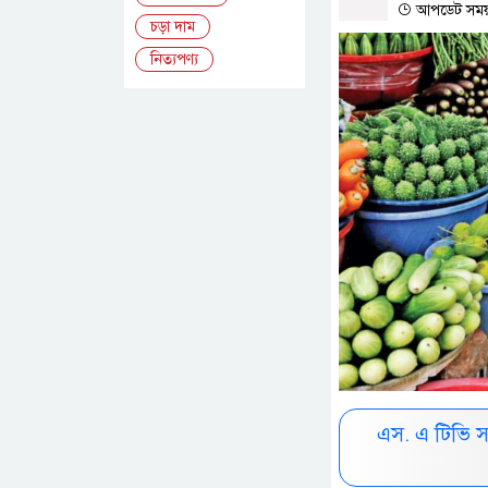
আপডেট সময় :
চড়া দাম
নিত্যপণ্য
এস. এ টিভি 