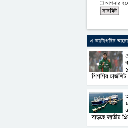
আপনার ইমেই
এ ক্যাটাগরির আর
ক
১
শিগগির চার্জশিট
এ
বাড়ছে জাতীয় গ্র