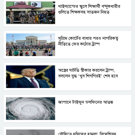
থাইল্যান্ডের স্কুলে শিক্ষার্থী বন্দুকধারীর
গুলিতে শিক্ষকসহ সাতজন নিহত
সুপ্রিম কোর্টের বাধার পরও নাগরিকত্ব
নীতিতে ফের কঠোর ট্রাম্প
অস্ত্রের ঘাটতি স্বীকার করলেন ট্রাম্প,
বললেন যুদ্ধ ‘খুব শিগগিরই’ শেষ হবে
জাপানে টাইফুন ডলফিনের আতঙ্ক
সৌদিতে হুথিদের হামলা, বিদেশিসহ