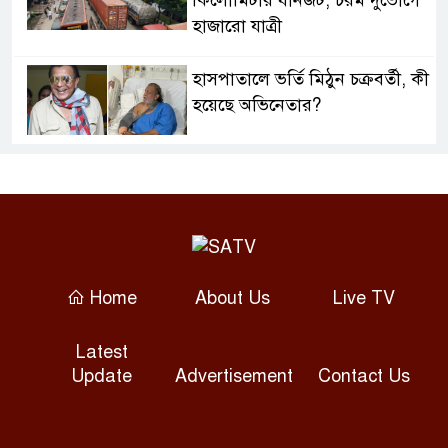
হাজারো যাত্রী
হাসপাতালে ভর্তি মিঠুন চক্রবর্তী, কী
হয়েছে অভিনেতার?
ফটো সাংবাদিককে হত্যার হুমকির
অভিযোগ, কেরানীগঞ্জ থানায় জিডি
থাইল্যান্ডের স্কুলে শিক্ষার্থী
বন্দুকধারীর গুলিতে শিক্ষকসহ
Home
About Us
Live TV
সাতজন নিহত
Latest
নারায়ণগঞ্জে গ্যাস লিকেজ থেকে
Update
Advertisement
Contact Us
অগ্নিকাণ্ড, একই পরিবারের ৩ জন
দগ্ধ