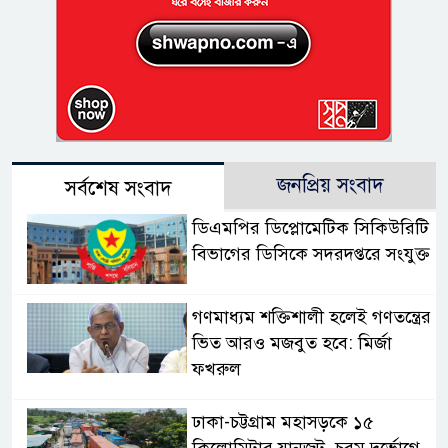
জনপ্রিয় সংবাদ
সর্বশেষ সংবাদ
ডিএমপির ডিপ্লোমেটিক সিকিউরিটি
বিভাগের ডিসিকে সদরদপ্তরে সংযুক্ত
গণমাধ্যম শক্তিশালী হলেই গণতন্ত্রের
ভিত আরও মজবুত হবে: মির্জা
ফখরুল
ঢাকা-চট্টগ্রাম মহাসড়কে ১৫
কিলোমিটার যানজট, চরম দুর্ভোগে