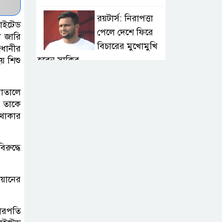
রয়টার্স: নিরাপত্তা
নাইটেড
পেলে দেশে ফিরে
ল জারি
বিচারের মুখোমুখি
জধানীর
হবেন সাকিব
য় শিশু
বগুড়ায় বাসচাপায় ৭
াতালে
শ্রমিক নিহত: তদন্ত
, তাকে
কমিটি, নিহত-
 থাকার
আহতদের অনুদান
রুদ্ধে
জুলাইয়ের চেতনা
বাস্তবায়নে সরকারের
আয়ানের
গড়িমসির অভিযোগ
নাহিদ ইসলামের
ারপতি