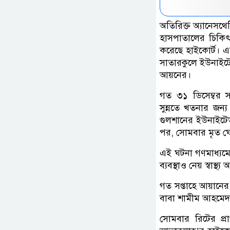
অতিরিক্ত অ্যানেসথ
হাসপাতালের চিকিৎস
করেছে হাইকোর্ট। এক
সাতারকুলে ইউনাইটে
আয়নের।
গত ৩১ ডিসেম্বর 
সুন্নতে খতনার জন্য
গুলশানের ইউনাইটে
পর, সোমবার মৃত ঘ
এই ঘটনা গণমাধ্যমে 
ব্যবস্থাও নেয় স্বাস্থ্য
গত সপ্তাহে আয়ানের 
বাবা শামীম আহমেদ
সোমবার রিটের প্