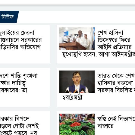
ো নিউজ
ুলাইয়ের চেতনা
শেখ হাসিনা
াস্তবায়নে সরকারের
ডিসেম্বরে ফিরে
গড়িমসির অভিযোগ
আইনি প্রক্রিয়ার
মুখোমুখি হবেন, আশা আইনমন্ত্রী
েশে শান্তি-শৃঙ্খলা
ভারত থেকে শেখ
ক্ষার দায়িত্ব
হাসিনার বক্তব্যে
রকারের: ডা.
সরকার বিচলিত 
স্বরাষ্ট্রমন্ত্রী
সরকার বিপদে
স্বস্তি নেই নিত্যপ
পড়লে গোটা দেশই
বাজারে
ংকটে পড়বে: নুর