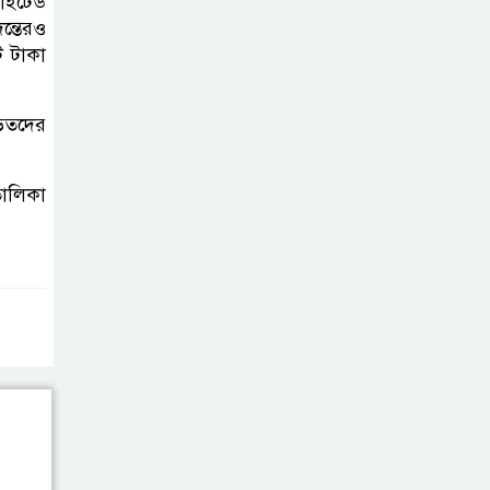
নাইটেড
এবার ওটিটি
ন্তেরও
প্ল্যাটফর্ম ‘উৎসব’-এ
ি টাকা
‘মালিক’
ড়িতদের
স্বাভাবিক হলো
ঢাকা-ময়মনসিংহ
রুটে ট্রেন চলাচল
ালিকা
এবার চোটে পড়লেন
তাইজুল, বাড়ছে
বাংলাদেশের দুশ্চিন্তা
ইনফান্তিনোর
পদত্যাগ দাবি
করলেন লুইস ফিগো