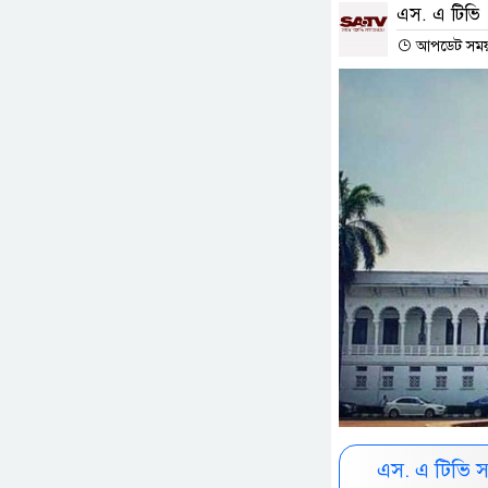
এস. এ টিভি
আপডেট সময় :
এস. এ টিভি 