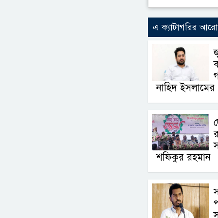
এ ক্যাটাগরির আর
জ
ব
নাহিদ ইসলামের
দ
র
স
শফিকুর রহমান
স