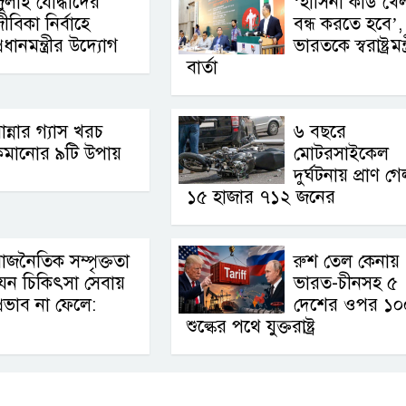
ুলাই যোদ্ধাদের
‘হাসিনা কার্ড খে
ীবিকা নির্বাহে
বন্ধ করতে হবে’,
্রধানমন্ত্রীর উদ্যোগ
ভারতকে স্বরাষ্ট্রমন্ত
বার্তা
ান্নার গ্যাস খরচ
৬ বছরে
কমানোর ৯টি উপায়
মোটরসাইকেল
দুর্ঘটনায় প্রাণ গ
১৫ হাজার ৭১২ জনের
াজনৈতিক সম্পৃক্ততা
রুশ তেল কেনায়
েন চিকিৎসা সেবায়
ভারত-চীনসহ ৫
্রভাব না ফেলে:
দেশের ওপর ১
শুল্কের পথে যুক্তরাষ্ট্র