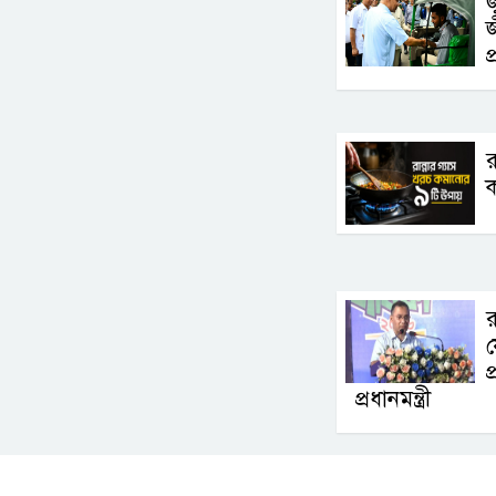
জ
জ
প
র
র
য
প
প্রধানমন্ত্রী