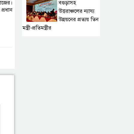
বগুড়াসহ
মাজের।
্রধান
উত্তরাঞ্চলের ন্যায্য
উন্নয়নের প্রত্যয় তিন
মন্ত্রী-প্রতিমন্ত্রীর
টুঙ্গিপাড়ায়
জলাবদ্ধতায় এক
গ্রামের শতাধিক
পরিবার পানিবন্দী
৮ ডিসেম্বর শুরু
জুনিয়র বৃত্তি পরীক্ষা,
বদলেছে সূচি
জামালপুরে ডিপ্লোমা
কৃষিবিদ