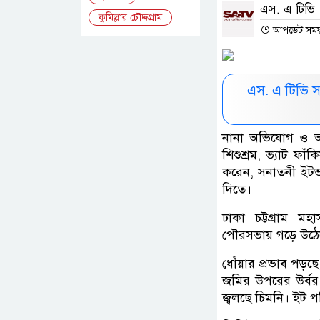
এস. এ টিভি
কুমিল্লার চৌদ্দগ্রাম
আপডেট সময় :
এস. এ টিভি 
নানা অভিযোগ ও অনি
শিশুশ্রম, ভ্যাট ফ
করেন, সনাতনী ইটভা
দিতে।
ঢাকা চট্টগ্রাম ম
পৌরসভায় গড়ে উঠেছে
ধোঁয়ার প্রভাব পড়
জমির উপরের উর্বর
জ্বলছে চিমনি। ইট প