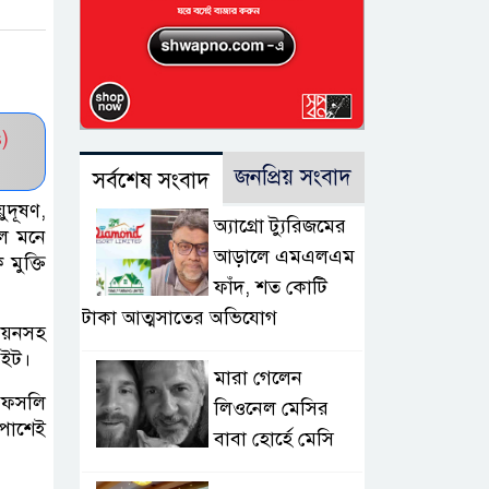
)
জনপ্রিয় সংবাদ
সর্বশেষ সংবাদ
ুদূষণ,
অ্যাগ্রো ট্যুরিজমের
হল মনে
আড়ালে এমএলএম
মুক্তি
ফাঁদ, শত কোটি
টাকা আত্মসাতের অভিযোগ
িয়নসহ
 ইট।
মারা গেলেন
র ফসলি
লিওনেল মেসির
 পাশেই
বাবা হোর্হে মেসি