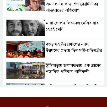
এমএলএম ফাঁদ, শত কোটি টাকা
আত্মসাতের অভিযোগ
মারা গেলেন লিওনেল মেসির বাবা
হোর্হে মেসি
বগুড়াসহ উত্তরাঞ্চলের ন্যায্য
উন্নয়নের প্রত্যয় তিন মন্ত্রী-প্রতিমন্ত্রীর
টুঙ্গিপাড়ায় জলাবদ্ধতায় এক গ্রামের
শতাধিক পরিবার পানিবন্দী
৮ ডিসেম্বর শুরু জুনিয়র বৃত্তি পরীক্ষা,
বদলেছে সূচি