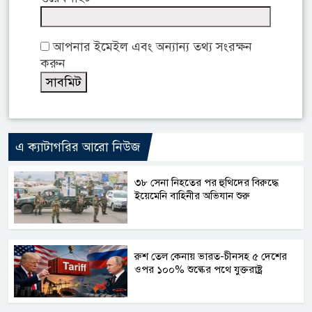
আপনার ইমেইল এবং অন্যান্য তথ্য সংরক্ষন
করুন
এ ক্যাটাগরির আরো নিউজ
৩৮ সেনা নিহতের পর হুথিদের বিরুদ্ধে
ইয়েমেনি বাহিনীর অভিযান শুরু
রুশ তেল কেনায় ভারত-চীনসহ ৫ দেশের
ওপর ১০০% শুল্কের পথে যুক্তরাষ্ট্র