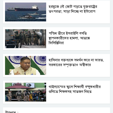
হরমুজে নৌ জোট গড়তে যুক্তরাষ্ট্রের
তৎপরতা, সাড়া দিচ্ছে না ইউরোপ
পশ্চিম তীরে ইসরাইলি বসতি
স্থাপনকারীদের হামলা, আতঙ্কে
ফিলিস্তিনিরা
হাসিনার বক্তব্যকে সমর্থন করে না ভারত,
সরকারের সম্পৃক্ততাও অস্বীকার
থাইল্যান্ডের স্কুলে শিক্ষার্থী বন্দুকধারীর
গুলিতে শিক্ষকসহ সাতজন নিহত