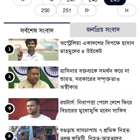
250
251
জনপ্রিয় সংবাদ
সর্বশেষ সংবাদ
অস্ট্রেলিয়া একাদশের বিপক্ষে হাসান
১
মাহমুদের ৪ উইকেট
হাসিনার বক্তব্যকে সমর্থন করে না
২
ভারত, সরকারের সম্পৃক্ততাও
অস্বীকার
রয়টার্স: নিরাপত্তা পেলে দেশে ফিরে
৩
বিচারের মুখোমুখি হবেন সাকিব
বগুড়ায় বাসচাপায় ৭ শ্রমিক নিহত:
৪
তদন্ত কমিটি, নিহত-আহতদের