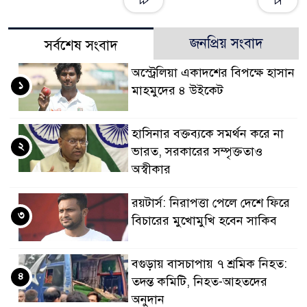
জনপ্রিয় সংবাদ
সর্বশেষ সংবাদ
অস্ট্রেলিয়া একাদশের বিপক্ষে হাসান
১
মাহমুদের ৪ উইকেট
হাসিনার বক্তব্যকে সমর্থন করে না
২
ভারত, সরকারের সম্পৃক্ততাও
অস্বীকার
রয়টার্স: নিরাপত্তা পেলে দেশে ফিরে
৩
বিচারের মুখোমুখি হবেন সাকিব
বগুড়ায় বাসচাপায় ৭ শ্রমিক নিহত:
৪
তদন্ত কমিটি, নিহত-আহতদের
অনুদান