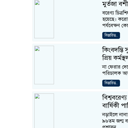
মুর্তজা ব
বরেণ্য চিত্র
হয়েছে। করোন
পর্যবেক্ষণ কে
বিস্তারিত..
কিংবদন্তি
প্রিয় কর্মস
না ফেরার দেশ
পরিচালক আলাউ
বিস্তারিত..
বিশ্ববরেণ
বার্ষিকী প
নড়াইলে নানা 
৯৬তম জন্ম ব
প্রশাসন