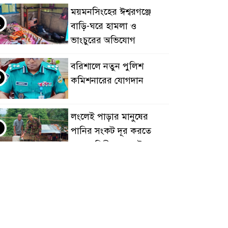
ময়মনসিংহের ঈশ্বরগঞ্জে
২
বাড়ি-ঘরে হামলা ও
ভাংচুরের অভিযোগ
বরিশালে নতুন পুলিশ
৩
কমিশনারের যোগদান
লংলেই পাড়ার মানুষের
৪
পানির সংকট দূর করতে
সেনাবাহিনীর নতুন উদ্যোগ
ঝালকাঠি সদর পৌরসভার
৫
সমস্যা ও সম্ভাবনা বিষয়ক
নাগরিক সংলাপ অনুষ্ঠিত
মোবাইল নয়, হাতে খুন্তি-