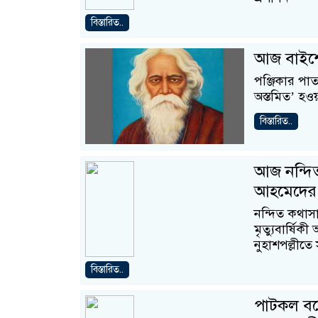
বিস্তারিত..
আজ বাইশে 
পঞ্জিকার পা
অস্তমিত’ হও
বিস্তারিত..
আজ নন্দিত 
আহমেদের অষ
নন্দিত কথাসা
মৃত্যুবার্ষিক
নুহাশপল্লীত
বিস্তারিত..
পাটকল বন্ধ