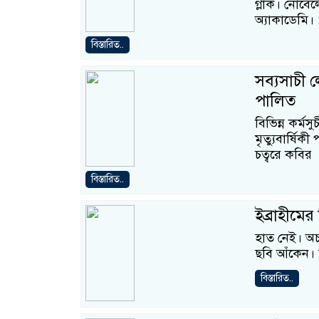
গ্লাক। নোবে
অ্যাকাডেমি
বিস্তারিত..
সব্যসাচী ল
পালিত
বিভিন্ন কর্ম
মৃত্যুবার্ষিক
চত্বরে কবির
বিস্তারিত..
ইব্রাহীমে
হাত নেই। অচ
ছবি আঁকেন। 
বিস্তারিত..