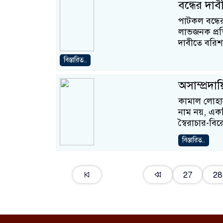
বন্ধের দা
পাটকল বন্ধের
লাভজনক প্রতি
দাবীতে বরিশ
বিস্তারিত..
অসাম্প্রদ
কামাল লোহান
নাম নয়, একটি
স্বৈরাচার-ব
বিস্তারিত..
27
28